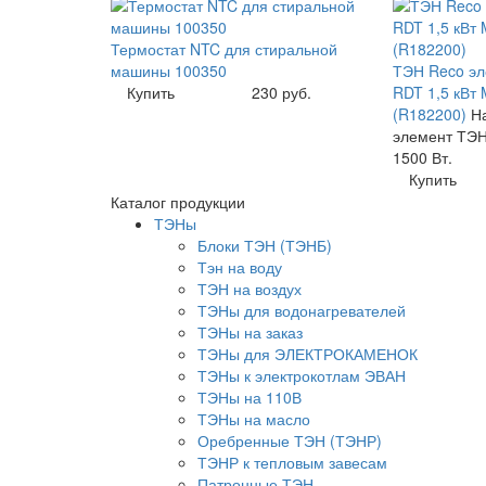
Термостат NTC для стиральной
машины 100350
ТЭН Reco эл
Купить
230 руб.
RDT 1,5 кВт 
(R182200)
Н
элемент ТЭН
1500 Вт.
Купить
Каталог продукции
ТЭНы
Блоки ТЭН (ТЭНБ)
Тэн на воду
ТЭН на воздух
ТЭНы для водонагревателей
ТЭНы на заказ
ТЭНы для ЭЛЕКТРОКАМЕНОК
ТЭНы к электрокотлам ЭВАН
ТЭНы на 110В
ТЭНы на масло
Оребренные ТЭН (ТЭНР)
ТЭНР к тепловым завесам
Патронные ТЭН