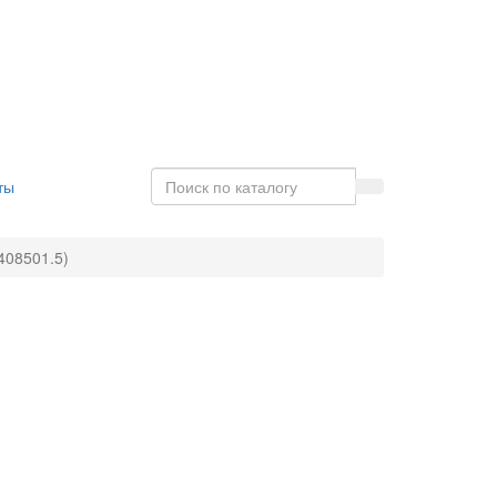
ты
408501.5)