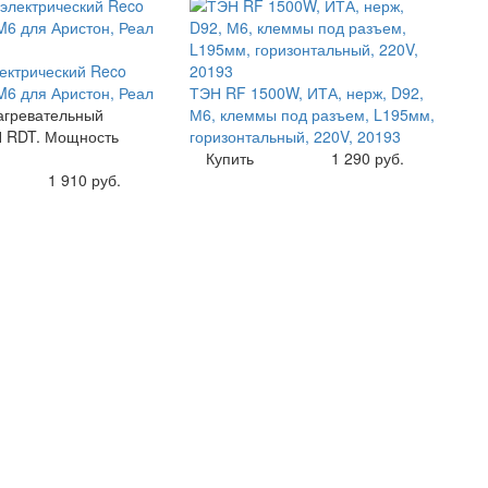
ектрический Reco
M6 для Аристон, Реал
ТЭН RF 1500W, ИТА, нерж, D92,
агревательный
М6, клеммы под разъем, L195мм,
 RDT. Мощность
горизонтальный, 220V, 20193
Купить
1 290 руб.
1 910 руб.