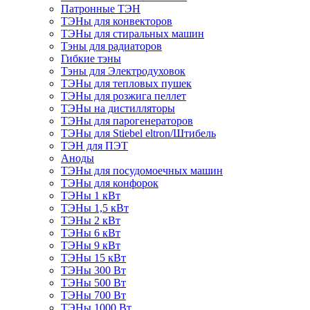
Патронные ТЭН
ТЭНы для конвекторов
ТЭНы для стиральных машин
Тэны для радиаторов
Гибкие тэны
Тэны для Электродуховок
ТЭНы для тепловых пушек
ТЭНы для розжига пеллет
ТЭНы на дистилляторы
ТЭНы для парогенераторов
ТЭНы для Stiebel eltron/Штибель
ТЭН для ПЭТ
Аноды
ТЭНы для посудомоечных машин
ТЭНы для конфорок
ТЭНы 1 кВт
ТЭНы 1,5 кВт
ТЭНы 2 кВт
ТЭНы 6 кВт
ТЭНы 9 кВт
ТЭНы 15 кВт
ТЭНы 300 Вт
ТЭНы 500 Вт
ТЭНы 700 Вт
ТЭНы 1000 Вт