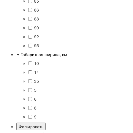
85
86
88
90
92
95
Габаритная ширина, см
10
14
35
5
6
8
9