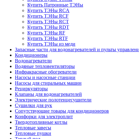
Купить Патронные ТЭНы
Купить ТЭНы RCA
Купить ТЭНы RCF
Купить ТЭНы RCT
Купить ТЭНы RDT
Купить ТЭНы RF
Купить ТЭНы RTF
Купить ТЭНы из меди
Запасные части для водонагревателей и пульты управлен
Кондиционеры
Водонагреватели
Водяные тепловентиляторы
Инфракрасные обогреватели
Насосы и насосные станции
Насосы для стиральных машин
Рециркуляторы
Клапаны для водонагревателей
Электрические полотенцесушители
Сушилки для рук
Сопутствующие товары для кондиционеров
Конфорки для электроплит
Твердотопливные котлы
Тепловые завесы
Тепловые пушки
Теплый пол