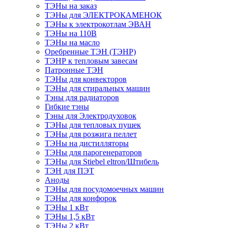
ТЭНы на заказ
ТЭНы для ЭЛЕКТРОКАМЕНОК
ТЭНы к электрокотлам ЭВАН
ТЭНы на 110В
ТЭНы на масло
Оребренные ТЭН (ТЭНР)
ТЭНР к тепловым завесам
Патронные ТЭН
ТЭНы для конвекторов
ТЭНы для стиральных машин
Тэны для радиаторов
Гибкие тэны
Тэны для Электродуховок
ТЭНы для тепловых пушек
ТЭНы для розжига пеллет
ТЭНы на дистилляторы
ТЭНы для парогенераторов
ТЭНы для Stiebel eltron/Штибель
ТЭН для ПЭТ
Аноды
ТЭНы для посудомоечных машин
ТЭНы для конфорок
ТЭНы 1 кВт
ТЭНы 1,5 кВт
ТЭНы 2 кВт