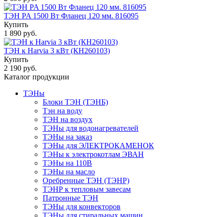
ТЭН PA 1500 Вт Фланец 120 мм. 816095
Купить
1 890 руб.
ТЭН к Harvia 3 кВт (КН260103)
Купить
2 190 руб.
Каталог продукции
ТЭНы
Блоки ТЭН (ТЭНБ)
Тэн на воду
ТЭН на воздух
ТЭНы для водонагревателей
ТЭНы на заказ
ТЭНы для ЭЛЕКТРОКАМЕНОК
ТЭНы к электрокотлам ЭВАН
ТЭНы на 110В
ТЭНы на масло
Оребренные ТЭН (ТЭНР)
ТЭНР к тепловым завесам
Патронные ТЭН
ТЭНы для конвекторов
ТЭНы для стиральных машин