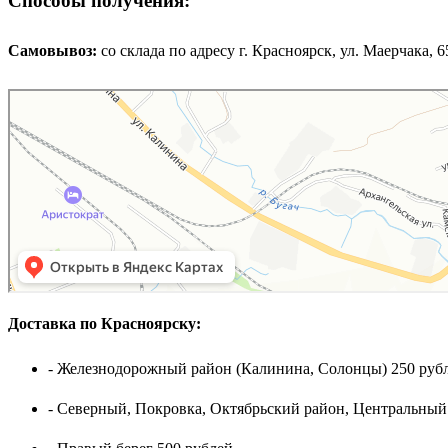
Способы получения:
Самовывоз:
cо склада по адресу г. Красноярск, ул. Маерчака, 65,
Доставка по Красноярску:
- Железнодорожный район (Калинина, Солонцы) 250 рубл
- Северный, Покровка, Октябрьский район, Центральный