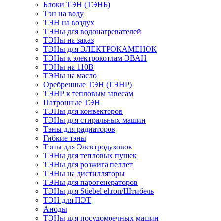
Блоки ТЭН (ТЭНБ)
Тэн на воду
ТЭН на воздух
ТЭНы для водонагревателей
ТЭНы на заказ
ТЭНы для ЭЛЕКТРОКАМЕНОК
ТЭНы к электрокотлам ЭВАН
ТЭНы на 110В
ТЭНы на масло
Оребренные ТЭН (ТЭНР)
ТЭНР к тепловым завесам
Патронные ТЭН
ТЭНы для конвекторов
ТЭНы для стиральных машин
Тэны для радиаторов
Гибкие тэны
Тэны для Электродуховок
ТЭНы для тепловых пушек
ТЭНы для розжига пеллет
ТЭНы на дистилляторы
ТЭНы для парогенераторов
ТЭНы для Stiebel eltron/Штибель
ТЭН для ПЭТ
Аноды
ТЭНы для посудомоечных машин