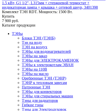
1.5 кВт, G1 1/2", L315мм + стержневой термостат +
индикаторная лампа + крышка + сетевой шнур, 3401398
Комплект ТЭН RDT. Мощность: 1500 Вт.
Купить
7 900 руб.
Каталог продукции
ТЭНы
Блоки ТЭН (ТЭНБ)
Тэн на воду
ТЭН на воздух
ТЭНы для водонагревателей
ТЭНы на заказ
ТЭНы для ЭЛЕКТРОКАМЕНОК
ТЭНы к электрокотлам ЭВАН
ТЭНы на 110В
ТЭНы на масло
Оребренные ТЭН (ТЭНР)
ТЭНР к тепловым завесам
Патронные ТЭН
ТЭНы для конвекторов
ТЭНы для стиральных машин
Тэны для радиаторов
Гибкие тэны
Тэны для Электродуховок