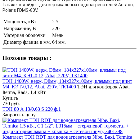
Так же подойдет для вертикальных водонагревателей Ariston,
Polaris FDMS-80V.
Мощность, кВт
2.5
Напряжение, В
220
Материал оболочки
Медь
Диаметр фланца в мм.
64 мм.
Похожие товары :
ТЭН 1400W, нерж, D8мм, 184х327х100мм, клеммы под винт
М4, КЭТ-0,12, Abat, 220V, ТК1400
ТЭН для конфорок Abat,
Iterma, Rada, 1,4 кВт
Купить
730 руб.
ТЭН 80 А 13/0,63 S 220 ф.1
Запросить цену
Комплект ТЭН RDT для водонагревателя Nibe, Baxi, Termica