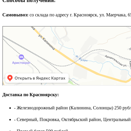
Способы получения:
Самовывоз:
cо склада по адресу г. Красноярск, ул. Маерчака, 65,
Доставка по Красноярску:
- Железнодорожный район (Калинина, Солонцы) 250 рубл
- Северный, Покровка, Октябрьский район, Центральный