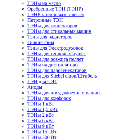
ТЭНы на масло
Оребренные ТЭН (ТЭНР)
ТЭНР к тепловым завесам
Патронные ТЭН
ТЭНы для конвекторов
ТЭНы для стиральных машин
Тэны для радиаторов
Гибкие тэны
Тэны для Электродуховок
ТЭНы для тепловых пушек
ТЭНы для розжига пеллет
ТЭНы на дистилляторы
ТЭНы для парогенераторов
ТЭНы для Stiebel eltron/Штибель
ТЭН для ПЭТ
Аноды
ТЭНы для посудомоечных машин
ТЭНы для конфорок
ТЭНы 1 кВт
ТЭНы 1,5 кВт
ТЭНы 2 кВт
ТЭНы 6 кВт
ТЭНы 9 кВт
ТЭНы 15 кВт
ТЭНы 300 Вт