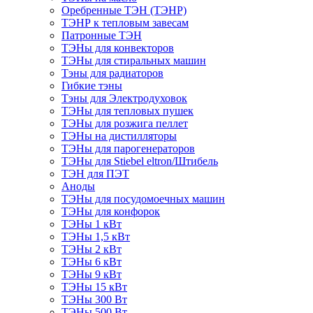
Оребренные ТЭН (ТЭНР)
ТЭНР к тепловым завесам
Патронные ТЭН
ТЭНы для конвекторов
ТЭНы для стиральных машин
Тэны для радиаторов
Гибкие тэны
Тэны для Электродуховок
ТЭНы для тепловых пушек
ТЭНы для розжига пеллет
ТЭНы на дистилляторы
ТЭНы для парогенераторов
ТЭНы для Stiebel eltron/Штибель
ТЭН для ПЭТ
Аноды
ТЭНы для посудомоечных машин
ТЭНы для конфорок
ТЭНы 1 кВт
ТЭНы 1,5 кВт
ТЭНы 2 кВт
ТЭНы 6 кВт
ТЭНы 9 кВт
ТЭНы 15 кВт
ТЭНы 300 Вт
ТЭНы 500 Вт