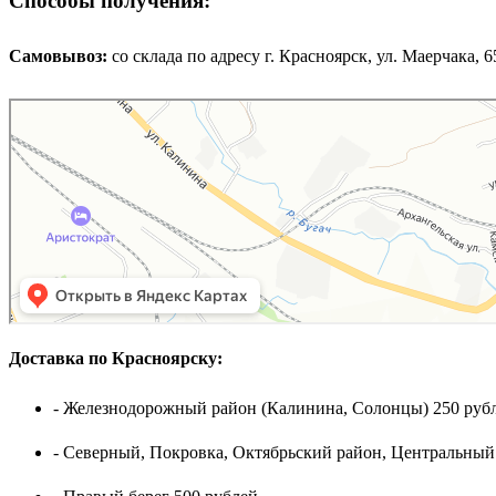
Способы получения:
Самовывоз:
cо склада по адресу г. Красноярск, ул. Маерчака, 65,
Доставка по Красноярску:
- Железнодорожный район (Калинина, Солонцы) 250 рубл
- Северный, Покровка, Октябрьский район, Центральный