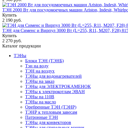
ТЭН 2000 Вт для посудомоечных машин Ariston, Indesit, Whirl
Купить
2 190 руб.
ТЭН для Сименс и Вирпул 3000 Вт (L=255, R11, M207, F28) 81
Купить
2 270 руб.
Каталог продукции
ТЭНы
Блоки ТЭН (ТЭНБ)
Тэн на воду
ТЭН на воздух
ТЭНы для водонагревателей
ТЭНы на заказ
ТЭНы для ЭЛЕКТРОКАМЕНОК
ТЭНы к электрокотлам ЭВАН
ТЭНы на 110В
ТЭНы на масло
Оребренные ТЭН (ТЭНР)
ТЭНР к тепловым завесам
Патронные ТЭН
ТЭНы для конвекторов
ТЭНы для стиральных машин