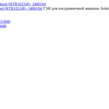
pool (HTR102AR), 3406104
ТЭН для посудомоечной машины Ariston,
5840