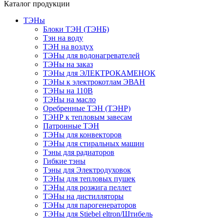
Каталог продукции
ТЭНы
Блоки ТЭН (ТЭНБ)
Тэн на воду
ТЭН на воздух
ТЭНы для водонагревателей
ТЭНы на заказ
ТЭНы для ЭЛЕКТРОКАМЕНОК
ТЭНы к электрокотлам ЭВАН
ТЭНы на 110В
ТЭНы на масло
Оребренные ТЭН (ТЭНР)
ТЭНР к тепловым завесам
Патронные ТЭН
ТЭНы для конвекторов
ТЭНы для стиральных машин
Тэны для радиаторов
Гибкие тэны
Тэны для Электродуховок
ТЭНы для тепловых пушек
ТЭНы для розжига пеллет
ТЭНы на дистилляторы
ТЭНы для парогенераторов
ТЭНы для Stiebel eltron/Штибель