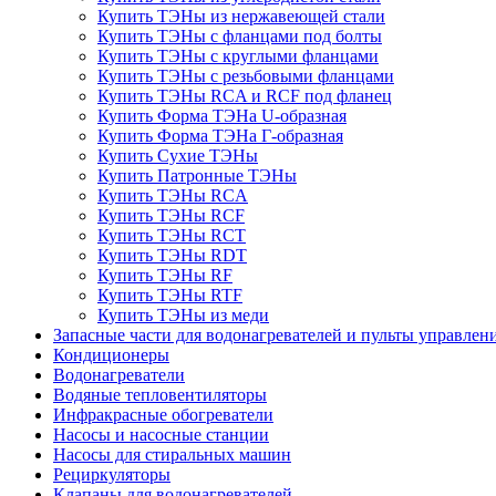
Купить ТЭНы из нержавеющей стали
Купить ТЭНы с фланцами под болты
Купить ТЭНы с круглыми фланцами
Купить ТЭНы с резьбовыми фланцами
Купить ТЭНы RCA и RCF под фланец
Купить Форма ТЭНа U-образная
Купить Форма ТЭНа Г-образная
Купить Сухие ТЭНы
Купить Патронные ТЭНы
Купить ТЭНы RCA
Купить ТЭНы RCF
Купить ТЭНы RCT
Купить ТЭНы RDT
Купить ТЭНы RF
Купить ТЭНы RTF
Купить ТЭНы из меди
Запасные части для водонагревателей и пульты управлен
Кондиционеры
Водонагреватели
Водяные тепловентиляторы
Инфракрасные обогреватели
Насосы и насосные станции
Насосы для стиральных машин
Рециркуляторы
Клапаны для водонагревателей