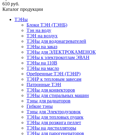
610 руб.
Каталог продукции
ТЭНы
Блоки ТЭН (ТЭНБ)
Тэн на воду
ТЭН на воздух
ТЭНы для водонагревателей
ТЭНы на заказ
ТЭНы для ЭЛЕКТРОКАМЕНОК
ТЭНы к электрокотлам ЭВАН
ТЭНы на 110В
ТЭНы на масло
Оребренные ТЭН (ТЭНР)
ТЭНР к тепловым завесам
Патронные ТЭН
ТЭНы для конвекторов
ТЭНы для стиральных машин
Тэны для радиаторов
Гибкие тэны
Тэны для Электродуховок
ТЭНы для тепловых пушек
ТЭНы для розжига пеллет
ТЭНы на дистилляторы
ТЭНы для парогенераторов