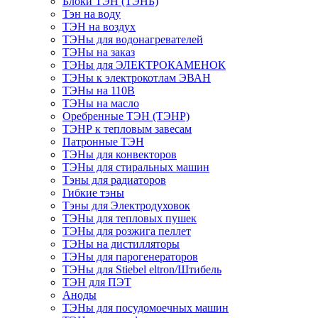
Блоки ТЭН (ТЭНБ)
Тэн на воду
ТЭН на воздух
ТЭНы для водонагревателей
ТЭНы на заказ
ТЭНы для ЭЛЕКТРОКАМЕНОК
ТЭНы к электрокотлам ЭВАН
ТЭНы на 110В
ТЭНы на масло
Оребренные ТЭН (ТЭНР)
ТЭНР к тепловым завесам
Патронные ТЭН
ТЭНы для конвекторов
ТЭНы для стиральных машин
Тэны для радиаторов
Гибкие тэны
Тэны для Электродуховок
ТЭНы для тепловых пушек
ТЭНы для розжига пеллет
ТЭНы на дистилляторы
ТЭНы для парогенераторов
ТЭНы для Stiebel eltron/Штибель
ТЭН для ПЭТ
Аноды
ТЭНы для посудомоечных машин