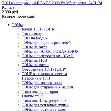
ТЭН малошумящий RCA PA 2000 Вт М5 Аристон 3401124
Купить
2 390 руб.
Каталог продукции
ТЭНы
Блоки ТЭН (ТЭНБ)
Тэн на воду
ТЭН на воздух
ТЭНы для водонагревателей
ТЭНы на заказ
ТЭНы для ЭЛЕКТРОКАМЕНОК
ТЭНы к электрокотлам ЭВАН
ТЭНы на 110В
ТЭНы на масло
Оребренные ТЭН (ТЭНР)
ТЭНР к тепловым завесам
Патронные ТЭН
ТЭНы для конвекторов
ТЭНы для стиральных машин
Тэны для радиаторов
Гибкие тэны
Тэны для Электродуховок
ТЭНы для тепловых пушек
ТЭНы для розжига пеллет