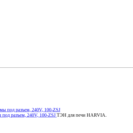
под разъем, 240V, 100-ZSJ
ТЭН для печи HARVIA.