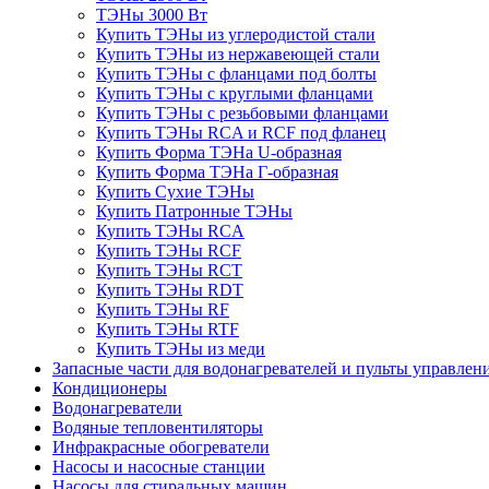
ТЭНы 3000 Вт
Купить ТЭНы из углеродистой стали
Купить ТЭНы из нержавеющей стали
Купить ТЭНы с фланцами под болты
Купить ТЭНы с круглыми фланцами
Купить ТЭНы с резьбовыми фланцами
Купить ТЭНы RCA и RCF под фланец
Купить Форма ТЭНа U-образная
Купить Форма ТЭНа Г-образная
Купить Сухие ТЭНы
Купить Патронные ТЭНы
Купить ТЭНы RCA
Купить ТЭНы RCF
Купить ТЭНы RCT
Купить ТЭНы RDT
Купить ТЭНы RF
Купить ТЭНы RTF
Купить ТЭНы из меди
Запасные части для водонагревателей и пульты управлен
Кондиционеры
Водонагреватели
Водяные тепловентиляторы
Инфракрасные обогреватели
Насосы и насосные станции
Насосы для стиральных машин