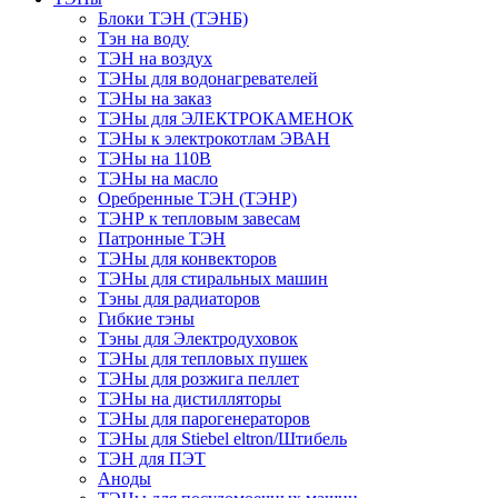
Блоки ТЭН (ТЭНБ)
Тэн на воду
ТЭН на воздух
ТЭНы для водонагревателей
ТЭНы на заказ
ТЭНы для ЭЛЕКТРОКАМЕНОК
ТЭНы к электрокотлам ЭВАН
ТЭНы на 110В
ТЭНы на масло
Оребренные ТЭН (ТЭНР)
ТЭНР к тепловым завесам
Патронные ТЭН
ТЭНы для конвекторов
ТЭНы для стиральных машин
Тэны для радиаторов
Гибкие тэны
Тэны для Электродуховок
ТЭНы для тепловых пушек
ТЭНы для розжига пеллет
ТЭНы на дистилляторы
ТЭНы для парогенераторов
ТЭНы для Stiebel eltron/Штибель
ТЭН для ПЭТ
Аноды