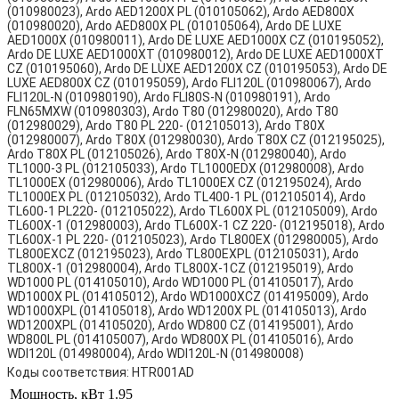
(010980023), Ardo AED1200X PL (010105062), Ardo AED800X
(010980020), Ardo AED800X PL (010105064), Ardo DE LUXE
AED1000X (010980011), Ardo DE LUXE AED1000X CZ (010195052),
Ardo DE LUXE AED1000XT (010980012), Ardo DE LUXE AED1000XT
CZ (010195060), Ardo DE LUXE AED1200X CZ (010195053), Ardo DE
LUXE AED800X CZ (010195059), Ardo FLI120L (010980067), Ardo
FLI120L-N (010980190), Ardo FLI80S-N (010980191), Ardo
FLN65MXW (010980303), Ardo T80 (012980020), Ardo T80
(012980029), Ardo T80 PL 220- (012105013), Ardo T80X
(012980007), Ardo T80X (012980030), Ardo T80X CZ (012195025),
Ardo T80X PL (012105026), Ardo T80X-N (012980040), Ardo
TL1000-3 PL (012105033), Ardo TL1000EDX (012980008), Ardo
TL1000EX (012980006), Ardo TL1000EX CZ (012195024), Ardo
TL1000EX PL (012105032), Ardo TL400-1 PL (012105014), Ardo
TL600-1 PL220- (012105022), Ardo TL600X PL (012105009), Ardo
TL600X-1 (012980003), Ardo TL600X-1 CZ 220- (012195018), Ardo
TL600X-1 PL 220- (012105023), Ardo TL800EX (012980005), Ardo
TL800EXCZ (012195023), Ardo TL800EXPL (012105031), Ardo
TL800X-1 (012980004), Ardo TL800X-1CZ (012195019), Ardo
WD1000 PL (014105010), Ardo WD1000 PL (014105017), Ardo
WD1000X PL (014105012), Ardo WD1000XCZ (014195009), Ardo
WD1000XPL (014105018), Ardo WD1200X PL (014105013), Ardo
WD1200XPL (014105020), Ardo WD800 CZ (014195001), Ardo
WD800L PL (014105007), Ardo WD800X PL (014105016), Ardo
WDI120L (014980004), Ardo WDI120L-N (014980008)
Коды соответствия: HTR001AD
Мощность, кВт
1.95