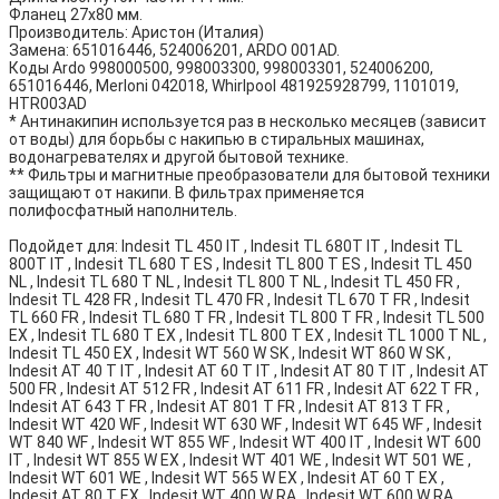
Фланец 27х80 мм.
Производитель: Аристон (Италия)
Замена: 651016446, 524006201, ARDO 001AD.
Коды Ardo 998000500, 998003300, 998003301, 524006200,
651016446, Merloni 042018, Whirlpool 481925928799, 1101019,
HTR003AD
* Антинакипин используется раз в несколько месяцев (зависит
от воды) для борьбы с накипью в стиральных машинах,
водонагревателях и другой бытовой технике.
** Фильтры и магнитные преобразователи для бытовой техники
защищают от накипи. В фильтрах применяется
полифосфатный наполнитель.
Подойдет для: Indesit TL 450 IT , Indesit TL 680T IT , Indesit TL
800T IT , Indesit TL 680 T ES , Indesit TL 800 T ES , Indesit TL 450
NL , Indesit TL 680 T NL , Indesit TL 800 T NL , Indesit TL 450 FR ,
Indesit TL 428 FR , Indesit TL 470 FR , Indesit TL 670 T FR , Indesit
TL 660 FR , Indesit TL 680 T FR , Indesit TL 800 T FR , Indesit TL 500
EX , Indesit TL 680 T EX , Indesit TL 800 T EX , Indesit TL 1000 T NL ,
Indesit TL 450 EX , Indesit WT 560 W SK , Indesit WT 860 W SK ,
Indesit AT 40 T IT , Indesit AT 60 T IT , Indesit AT 80 T IT , Indesit AT
500 FR , Indesit AT 512 FR , Indesit AT 611 FR , Indesit AT 622 T FR ,
Indesit AT 643 T FR , Indesit AT 801 T FR , Indesit AT 813 T FR ,
Indesit WT 420 WF , Indesit WT 630 WF , Indesit WT 645 WF , Indesit
WT 840 WF , Indesit WT 855 WF , Indesit WT 400 IT , Indesit WT 600
IT , Indesit WT 855 W EX , Indesit WT 401 WE , Indesit WT 501 WE ,
Indesit WT 601 WE , Indesit WT 565 W EX , Indesit AT 60 T EX ,
Indesit AT 80 T EX , Indesit WT 400 W RA , Indesit WT 600 W RA ,