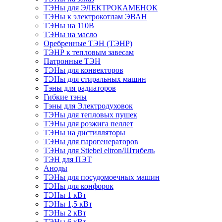
ТЭНы для ЭЛЕКТРОКАМЕНОК
ТЭНы к электрокотлам ЭВАН
ТЭНы на 110В
ТЭНы на масло
Оребренные ТЭН (ТЭНР)
ТЭНР к тепловым завесам
Патронные ТЭН
ТЭНы для конвекторов
ТЭНы для стиральных машин
Тэны для радиаторов
Гибкие тэны
Тэны для Электродуховок
ТЭНы для тепловых пушек
ТЭНы для розжига пеллет
ТЭНы на дистилляторы
ТЭНы для парогенераторов
ТЭНы для Stiebel eltron/Штибель
ТЭН для ПЭТ
Аноды
ТЭНы для посудомоечных машин
ТЭНы для конфорок
ТЭНы 1 кВт
ТЭНы 1,5 кВт
ТЭНы 2 кВт
ТЭНы 6 кВт