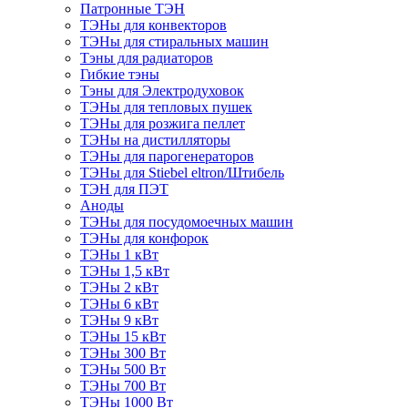
Патронные ТЭН
ТЭНы для конвекторов
ТЭНы для стиральных машин
Тэны для радиаторов
Гибкие тэны
Тэны для Электродуховок
ТЭНы для тепловых пушек
ТЭНы для розжига пеллет
ТЭНы на дистилляторы
ТЭНы для парогенераторов
ТЭНы для Stiebel eltron/Штибель
ТЭН для ПЭТ
Аноды
ТЭНы для посудомоечных машин
ТЭНы для конфорок
ТЭНы 1 кВт
ТЭНы 1,5 кВт
ТЭНы 2 кВт
ТЭНы 6 кВт
ТЭНы 9 кВт
ТЭНы 15 кВт
ТЭНы 300 Вт
ТЭНы 500 Вт
ТЭНы 700 Вт
ТЭНы 1000 Вт