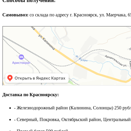
Способы получения:
Самовывоз:
cо склада по адресу г. Красноярск, ул. Маерчака, 65,
Доставка по Красноярску:
- Железнодорожный район (Калинина, Солонцы) 250 рубл
- Северный, Покровка, Октябрьский район, Центральный