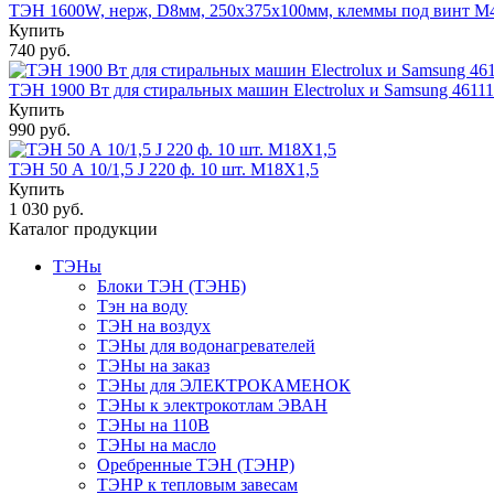
ТЭН 1600W, нерж, D8мм, 250х375х100мм, клеммы под винт М4,
Купить
740 руб.
ТЭН 1900 Вт для стиральных машин Electrolux и Samsung 46111
Купить
990 руб.
ТЭН 50 А 10/1,5 J 220 ф. 10 шт. М18Х1,5
Купить
1 030 руб.
Каталог продукции
ТЭНы
Блоки ТЭН (ТЭНБ)
Тэн на воду
ТЭН на воздух
ТЭНы для водонагревателей
ТЭНы на заказ
ТЭНы для ЭЛЕКТРОКАМЕНОК
ТЭНы к электрокотлам ЭВАН
ТЭНы на 110В
ТЭНы на масло
Оребренные ТЭН (ТЭНР)
ТЭНР к тепловым завесам