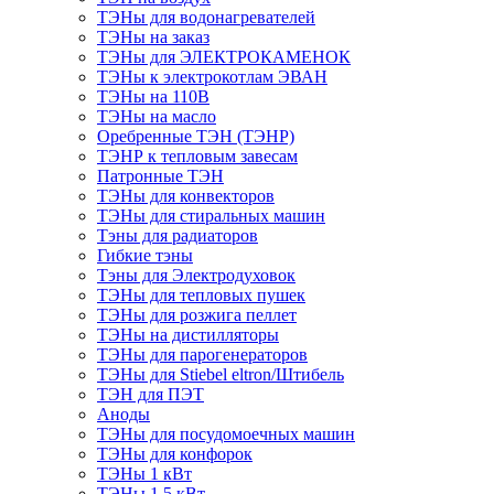
ТЭНы для водонагревателей
ТЭНы на заказ
ТЭНы для ЭЛЕКТРОКАМЕНОК
ТЭНы к электрокотлам ЭВАН
ТЭНы на 110В
ТЭНы на масло
Оребренные ТЭН (ТЭНР)
ТЭНР к тепловым завесам
Патронные ТЭН
ТЭНы для конвекторов
ТЭНы для стиральных машин
Тэны для радиаторов
Гибкие тэны
Тэны для Электродуховок
ТЭНы для тепловых пушек
ТЭНы для розжига пеллет
ТЭНы на дистилляторы
ТЭНы для парогенераторов
ТЭНы для Stiebel eltron/Штибель
ТЭН для ПЭТ
Аноды
ТЭНы для посудомоечных машин
ТЭНы для конфорок
ТЭНы 1 кВт
ТЭНы 1,5 кВт