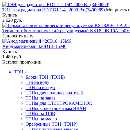
ТЭН для радиатора RDT G1 1/4" 2000 Вт (3400069)
Мощность н
Купить
2 620 руб.
Термостат биметаллический регулируемый KST820B 16A 250V (
Запросить цену
Анод магниевый 420D18+15M6
Купить
1 480 руб.
Каталог продукции
ТЭНы
Блоки ТЭН (ТЭНБ)
Тэн на воду
ТЭН на воздух
ТЭНы для водонагревателей
ТЭНы на заказ
ТЭНы для ЭЛЕКТРОКАМЕНОК
ТЭНы к электрокотлам ЭВАН
ТЭНы на 110В
ТЭНы на масло
Оребренные ТЭН (ТЭНР)
ТЭНР к тепловым завесам