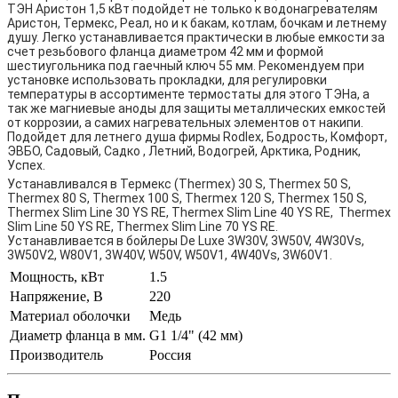
ТЭН Аристон 1,5 кВт подойдет не только к водонагревателям
Аристон, Термекс, Реал, но и к бакам, котлам, бочкам и летнему
душу. Легко устанавливается практически в любые емкости за
счет резьбового фланца диаметром 42 мм и формой
шестиугольника под гаечный ключ 55 мм. Рекомендуем при
установке использовать прокладки, для регулировки
температуры в ассортименте термостаты для этого ТЭНа, а
так же магниевые аноды для защиты металлических емкостей
от коррозии, а самих нагревательных элементов от накипи.
Подойдет для летнего душа фирмы Rodlex, Бодрость, Комфорт,
ЭВБО, Садовый, Садко , Летний, Водогрей, Арктика, Родник,
Успех.
Устанавливался в Термекс (Thermex) 30 S, Thermex 50 S,
Thermex 80 S, Thermex 100 S, Thermex 120 S, Thermex 150 S,
Thermex Slim Line 30 YS RE, Thermex Slim Line 40 YS RE, Thermex
Slim Line 50 YS RE, Thermex Slim Line 70 YS RE.
Устанавливается в бойлеры De Luxe 3W30V, 3W50V, 4W30Vs,
3W50V2, W80V1, 3W40V, W50V, W50V1, 4W40Vs, 3W60V1.
Мощность, кВт
1.5
Напряжение, В
220
Материал оболочки
Медь
Диаметр фланца в мм.
G1 1/4" (42 мм)
Производитель
Россия