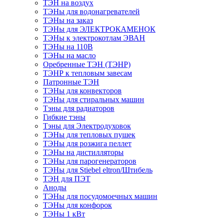
ТЭН на воздух
ТЭНы для водонагревателей
ТЭНы на заказ
ТЭНы для ЭЛЕКТРОКАМЕНОК
ТЭНы к электрокотлам ЭВАН
ТЭНы на 110В
ТЭНы на масло
Оребренные ТЭН (ТЭНР)
ТЭНР к тепловым завесам
Патронные ТЭН
ТЭНы для конвекторов
ТЭНы для стиральных машин
Тэны для радиаторов
Гибкие тэны
Тэны для Электродуховок
ТЭНы для тепловых пушек
ТЭНы для розжига пеллет
ТЭНы на дистилляторы
ТЭНы для парогенераторов
ТЭНы для Stiebel eltron/Штибель
ТЭН для ПЭТ
Аноды
ТЭНы для посудомоечных машин
ТЭНы для конфорок
ТЭНы 1 кВт