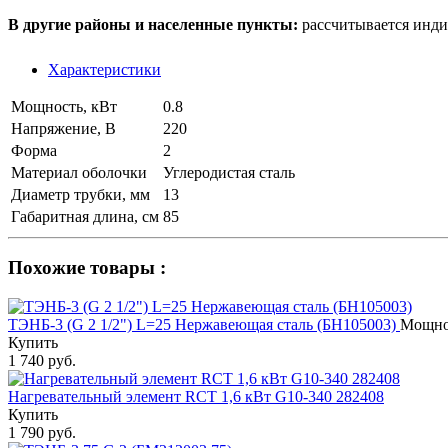
В другие районы и населенные пункты:
рассчитывается инди
Характеристики
Мощность, кВт
0.8
Напряжение, В
220
Форма
2
Материал оболочки
Углеродистая сталь
Диаметр трубки, мм
13
Габаритная длина, см
85
Похожие товары :
ТЭНБ-3 (G 2 1/2") L=25 Нержавеющая сталь (БН105003)
Мощнос
Купить
1 740 руб.
Нагревательный элемент RCT 1,6 кВт G10-340 282408
Купить
1 790 руб.