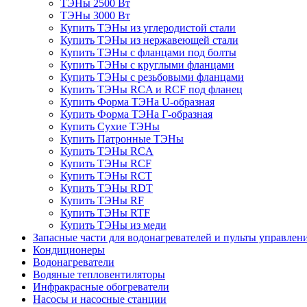
ТЭНы 2500 Вт
ТЭНы 3000 Вт
Купить ТЭНы из углеродистой стали
Купить ТЭНы из нержавеющей стали
Купить ТЭНы с фланцами под болты
Купить ТЭНы с круглыми фланцами
Купить ТЭНы с резьбовыми фланцами
Купить ТЭНы RCA и RCF под фланец
Купить Форма ТЭНа U-образная
Купить Форма ТЭНа Г-образная
Купить Сухие ТЭНы
Купить Патронные ТЭНы
Купить ТЭНы RCA
Купить ТЭНы RCF
Купить ТЭНы RCT
Купить ТЭНы RDT
Купить ТЭНы RF
Купить ТЭНы RTF
Купить ТЭНы из меди
Запасные части для водонагревателей и пульты управлен
Кондиционеры
Водонагреватели
Водяные тепловентиляторы
Инфракрасные обогреватели
Насосы и насосные станции