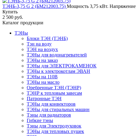
ТЭНБ-3,75 G 2 (БM212003.75)
Мощность 3,75 кВт. Напряжение 
Купить
2 500 руб.
Каталог продукции
ТЭНы
Блоки ТЭН (ТЭНБ)
Тэн на воду
ТЭН на воздух
ТЭНы для водонагревателей
ТЭНы на заказ
ТЭНы для ЭЛЕКТРОКАМЕНОК
ТЭНы к электрокотлам ЭВАН
ТЭНы на 110В
ТЭНы на масло
Оребренные ТЭН (ТЭНР)
ТЭНР к тепловым завесам
Патронные ТЭН
ТЭНы для конвекторов
ТЭНы для стиральных машин
Тэны для радиаторов
Гибкие тэны
Тэны для Электродуховок
ТЭНы для тепловых пушек