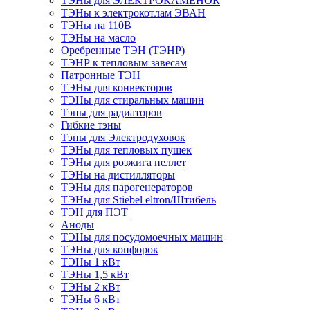
ТЭНы для ЭЛЕКТРОКАМЕНОК
ТЭНы к электрокотлам ЭВАН
ТЭНы на 110В
ТЭНы на масло
Оребренные ТЭН (ТЭНР)
ТЭНР к тепловым завесам
Патронные ТЭН
ТЭНы для конвекторов
ТЭНы для стиральных машин
Тэны для радиаторов
Гибкие тэны
Тэны для Электродуховок
ТЭНы для тепловых пушек
ТЭНы для розжига пеллет
ТЭНы на дистилляторы
ТЭНы для парогенераторов
ТЭНы для Stiebel eltron/Штибель
ТЭН для ПЭТ
Аноды
ТЭНы для посудомоечных машин
ТЭНы для конфорок
ТЭНы 1 кВт
ТЭНы 1,5 кВт
ТЭНы 2 кВт
ТЭНы 6 кВт