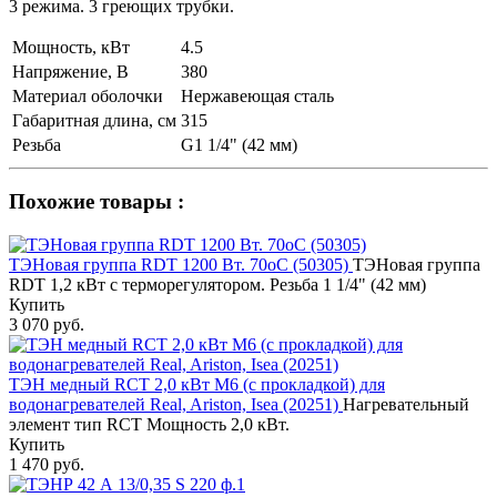
3 режима. 3 греющих трубки.
Мощность, кВт
4.5
Напряжение, В
380
Материал оболочки
Нержавеющая сталь
Габаритная длина, см
315
Резьба
G1 1/4" (42 мм)
Похожие товары :
ТЭНовая группа RDT 1200 Вт. 70oС (50305)
ТЭНовая группа
RDT 1,2 кВт с терморегулятором. Резьба 1 1/4" (42 мм)
Купить
3 070 руб.
ТЭН медный RCT 2,0 кВт M6 (с прокладкой) для
водонагревателей Real, Ariston, Isea (20251)
Нагревательный
элемент тип RCT Мощность 2,0 кВт.
Купить
1 470 руб.