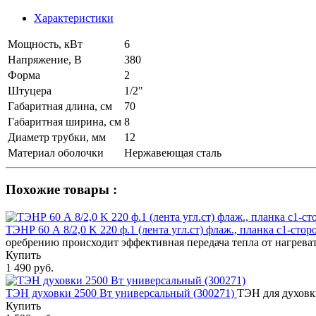
Характеристики
Мощность, кВт
6
Напряжение, В
380
Форма
2
Штуцера
1/2"
Габаритная длина, см
70
Габаритная ширина, см
8
Диаметр трубки, мм
12
Материал оболочки
Нержавеющая сталь
Похожие товары :
ТЭНР 60 А 8/2,0 K 220 ф.1 (лента угл.ст) флаж., планка с1-сто
оребрению происходит эффективная передача тепла от нагреват
Купить
1 490 руб.
ТЭН духовки 2500 Вт универсальный (300271)
ТЭН для духовк
Купить