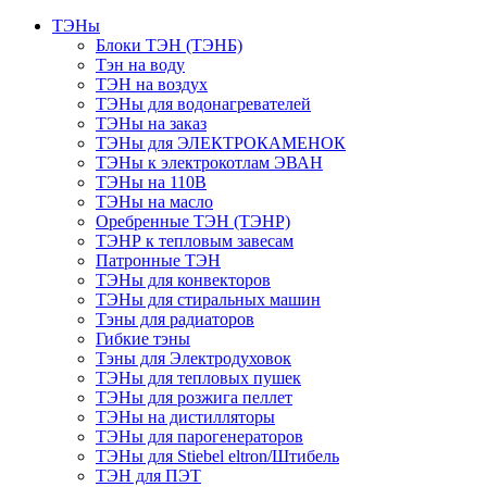
ТЭНы
Блоки ТЭН (ТЭНБ)
Тэн на воду
ТЭН на воздух
ТЭНы для водонагревателей
ТЭНы на заказ
ТЭНы для ЭЛЕКТРОКАМЕНОК
ТЭНы к электрокотлам ЭВАН
ТЭНы на 110В
ТЭНы на масло
Оребренные ТЭН (ТЭНР)
ТЭНР к тепловым завесам
Патронные ТЭН
ТЭНы для конвекторов
ТЭНы для стиральных машин
Тэны для радиаторов
Гибкие тэны
Тэны для Электродуховок
ТЭНы для тепловых пушек
ТЭНы для розжига пеллет
ТЭНы на дистилляторы
ТЭНы для парогенераторов
ТЭНы для Stiebel eltron/Штибель
ТЭН для ПЭТ