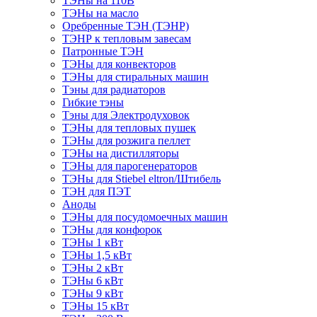
ТЭНы на 110В
ТЭНы на масло
Оребренные ТЭН (ТЭНР)
ТЭНР к тепловым завесам
Патронные ТЭН
ТЭНы для конвекторов
ТЭНы для стиральных машин
Тэны для радиаторов
Гибкие тэны
Тэны для Электродуховок
ТЭНы для тепловых пушек
ТЭНы для розжига пеллет
ТЭНы на дистилляторы
ТЭНы для парогенераторов
ТЭНы для Stiebel eltron/Штибель
ТЭН для ПЭТ
Аноды
ТЭНы для посудомоечных машин
ТЭНы для конфорок
ТЭНы 1 кВт
ТЭНы 1,5 кВт
ТЭНы 2 кВт
ТЭНы 6 кВт
ТЭНы 9 кВт
ТЭНы 15 кВт