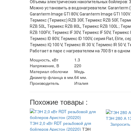
Объемы электрических накопительных бойлеров: 30 
Можно установить в водонагреватели: Garanterm (Г
Garanterm Image GTI 80V, Garanterm Image GTI 100V.
Термекс (Термекс) RZB 30F, Термекс RZB 50F, Терме
RZB 50L, Термекс RZB 80L, Термекс RZB 100L ; Тер
RZB 100FV; Термекс IF 30V, Термекс IF 50V, Термекс I
Термекс ID 80V, Термекс ID 100V, серия Flat, Elite, с
Термекс IQ 100 V, Термекс IR 30 V, Термекс IR 50 V, Т
Работает в паре с нагревателем на 700 Вт в одном 
Мощность, кВт
1.3
Напряжение, В
220
Материал оболочки
Медь
Диаметр фланца в мм.
64 мм.
Производитель
Италия
Похожие товары :
ТЭН 280 А 13
ТЭН 2,0 кВт RDT резьбовой для
Запросить
бойлеров Аристон (20220)
ТЭН