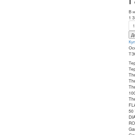
В 
1 3
Д
Ку
Ос
ТЭ
Те
Те
Th
Th
Th
10
Th
FL
50
DI
RO
Gar