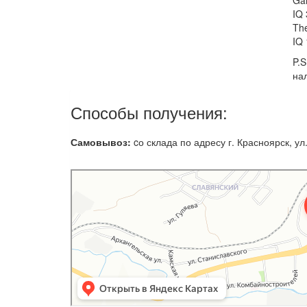
Ga
IQ 
Th
IQ
P.
на
Способы получения:
Самовывоз:
cо склада по адресу г. Красноярск, ул.