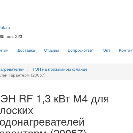
@bk.ru
 65, оф. 223
нтии
Доставка
Отзывы
Вопрос-ответ
Опт
Контак
агревателей
ТЭН на прижимном фланце
елей Гарантерм (20057)
ЭН RF 1,3 кВт M4 для
лоских
одонагревателей
арантерм (20057)