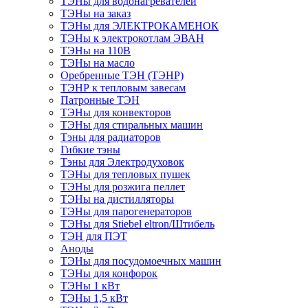
ТЭНы для водонагревателей
ТЭНы на заказ
ТЭНы для ЭЛЕКТРОКАМЕНОК
ТЭНы к электрокотлам ЭВАН
ТЭНы на 110В
ТЭНы на масло
Оребренные ТЭН (ТЭНР)
ТЭНР к тепловым завесам
Патронные ТЭН
ТЭНы для конвекторов
ТЭНы для стиральных машин
Тэны для радиаторов
Гибкие тэны
Тэны для Электродуховок
ТЭНы для тепловых пушек
ТЭНы для розжига пеллет
ТЭНы на дистилляторы
ТЭНы для парогенераторов
ТЭНы для Stiebel eltron/Штибель
ТЭН для ПЭТ
Аноды
ТЭНы для посудомоечных машин
ТЭНы для конфорок
ТЭНы 1 кВт
ТЭНы 1,5 кВт