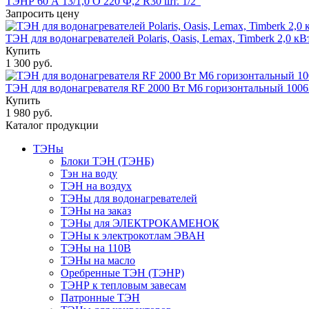
ТЭНР 60 А 13/1,0 О 220 Ф,2 R30 шт. 1/2"
Запросить цену
ТЭН для водонагревателей Polaris, Oasis, Lemax, Timberk 2,0 к
Купить
1 300 руб.
ТЭН для водонагревателя RF 2000 Вт M6 горизонтальный 1006
Купить
1 980 руб.
Каталог продукции
ТЭНы
Блоки ТЭН (ТЭНБ)
Тэн на воду
ТЭН на воздух
ТЭНы для водонагревателей
ТЭНы на заказ
ТЭНы для ЭЛЕКТРОКАМЕНОК
ТЭНы к электрокотлам ЭВАН
ТЭНы на 110В
ТЭНы на масло
Оребренные ТЭН (ТЭНР)
ТЭНР к тепловым завесам
Патронные ТЭН