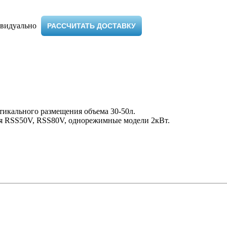
видуально ​
РАССЧИТАТЬ ДОСТАВКУ
икального размещения объема 30-50л.
я RSS50V, RSS80V, однорежимные модели 2кВт.