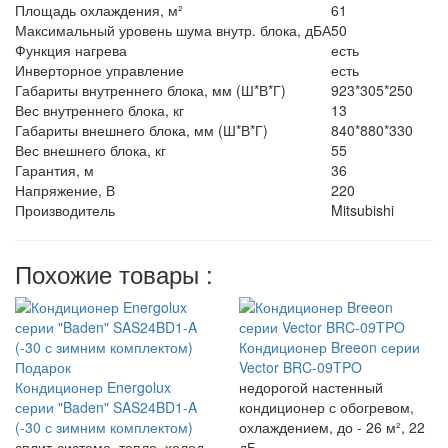
Площадь охлаждения, м²
61
Максимальный уровень шума внутр. блока, дБА
50
Функция нагрева
есть
Инверторное управление
есть
Габариты внутреннего блока, мм (Ш*В*Г)
923*305*250
Вес внутреннего блока, кг
13
Габариты внешнего блока, мм (Ш*В*Г)
840*880*330
Вес внешнего блока, кг
55
Гарантия, м
36
Напряжение, В
220
Производитель
Mitsubishi
Похожие товары :
Кондиционер Breeon серии
Подарок
Vector BRC-09TPO
Кондиционер Energolux
недорогой настенный
серии "Baden" SAS24BD1-A
кондиционер с обогревом,
(-30 с зимним комплектом)
охлаждением, до - 26 м², 22
сплит-система, тепло, холод,
дБ