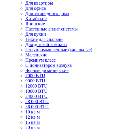
Для квартиры
Для офиса
Для загородного дома
Китайские
Японские
Настенные сплит системы
Для кухни
Тихие для спальни
Для детской комнаты
Полупромышленные (канальные)
Маленькие
Премиум класс
C ионизатором воздуха
Чёрные дизайнерские
7000 BTU
9000 BTU
12000 BTU
18000 BTU
24000 BTU
28 000 BTU
36 000 BTU
10 кв м
12 кв м
15 кв м
20 кв м