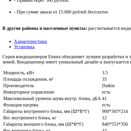
- Правый берег 500 рублей.
- При сумме заказа от 15.000 рублей бесплатно
В другие районы и населенные пункты:
рассчитывается инди
Характеристики
Установка
Серия кондиционеров Emura объединяет лучшие разработки и т
зимой. Кондиционер имеет уникальный дизайн и выпускается в
Мощность, кВт
3.5
Площадь охлаждения, м²
35
Производитель
Daikin
Инверторное управление
есть
Максимальный уровень шума внутр. блока, дБА
41
Функция нагрева
есть
Габариты внутреннего блока, мм (Ш*В*Г)
900*305*214
Вес внутреннего блока, кг
12
Габариты внешнего блока, мм (Ш*В*Г)
840*553*350
Вес внешнего блока, кг
32