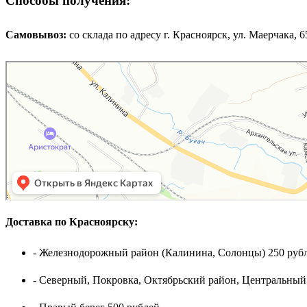
Способы получения:
Самовывоз:
cо склада по адресу г. Красноярск, ул. Маерчака, 65,
Доставка по Красноярску:
- Железнодорожный район (Калинина, Солонцы) 250 рубл
- Северный, Покровка, Октябрьский район, Центральный