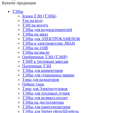
Каталог продукции
ТЭНы
Блоки ТЭН (ТЭНБ)
Тэн на воду
ТЭН на воздух
ТЭНы для водонагревателей
ТЭНы на заказ
ТЭНы для ЭЛЕКТРОКАМЕНОК
ТЭНы к электрокотлам ЭВАН
ТЭНы на 110В
ТЭНы на масло
Оребренные ТЭН (ТЭНР)
ТЭНР к тепловым завесам
Патронные ТЭН
ТЭНы для конвекторов
ТЭНы для стиральных машин
Тэны для радиаторов
Гибкие тэны
Тэны для Электродуховок
ТЭНы для тепловых пушек
ТЭНы для розжига пеллет
ТЭНы на дистилляторы
ТЭНы для парогенераторов
ТЭНы для Stiebel eltron/Штибель