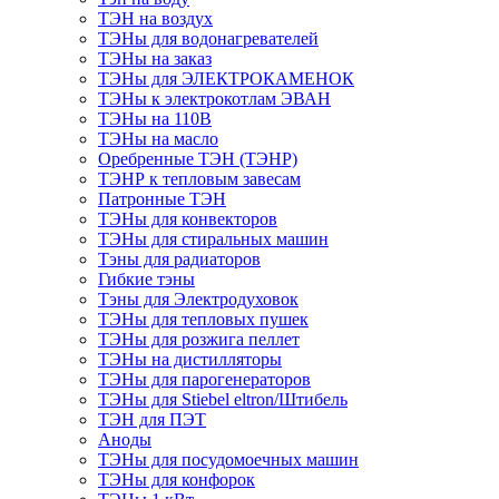
ТЭН на воздух
ТЭНы для водонагревателей
ТЭНы на заказ
ТЭНы для ЭЛЕКТРОКАМЕНОК
ТЭНы к электрокотлам ЭВАН
ТЭНы на 110В
ТЭНы на масло
Оребренные ТЭН (ТЭНР)
ТЭНР к тепловым завесам
Патронные ТЭН
ТЭНы для конвекторов
ТЭНы для стиральных машин
Тэны для радиаторов
Гибкие тэны
Тэны для Электродуховок
ТЭНы для тепловых пушек
ТЭНы для розжига пеллет
ТЭНы на дистилляторы
ТЭНы для парогенераторов
ТЭНы для Stiebel eltron/Штибель
ТЭН для ПЭТ
Аноды
ТЭНы для посудомоечных машин
ТЭНы для конфорок