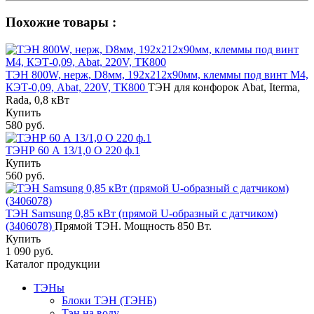
Похожие товары :
ТЭН 800W, нерж, D8мм, 192х212х90мм, клеммы под винт М4,
КЭТ-0,09, Abat, 220V, ТК800
ТЭН для конфорок Abat, Iterma,
Rada, 0,8 кВт
Купить
580 руб.
ТЭНР 60 А 13/1,0 О 220 ф.1
Купить
560 руб.
ТЭН Samsung 0,85 кВт (прямой U-образный с датчиком)
(3406078)
Прямой ТЭН. Мощность 850 Вт.
Купить
1 090 руб.
Каталог продукции
ТЭНы
Блоки ТЭН (ТЭНБ)
Тэн на воду