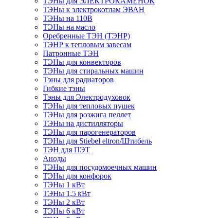
ТЭНы для ЭЛЕКТРОКАМЕНОК
ТЭНы к электрокотлам ЭВАН
ТЭНы на 110В
ТЭНы на масло
Оребренные ТЭН (ТЭНР)
ТЭНР к тепловым завесам
Патронные ТЭН
ТЭНы для конвекторов
ТЭНы для стиральных машин
Тэны для радиаторов
Гибкие тэны
Тэны для Электродуховок
ТЭНы для тепловых пушек
ТЭНы для розжига пеллет
ТЭНы на дистилляторы
ТЭНы для парогенераторов
ТЭНы для Stiebel eltron/Штибель
ТЭН для ПЭТ
Аноды
ТЭНы для посудомоечных машин
ТЭНы для конфорок
ТЭНы 1 кВт
ТЭНы 1,5 кВт
ТЭНы 2 кВт
ТЭНы 6 кВт