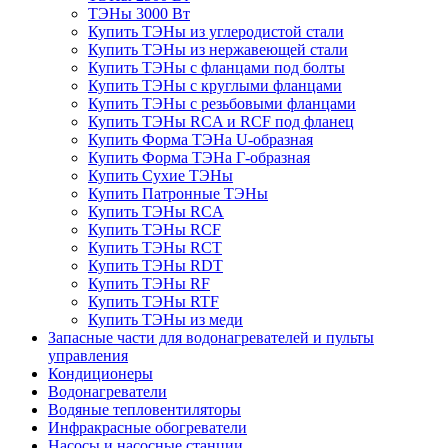
ТЭНы 3000 Вт
Купить ТЭНы из углеродистой стали
Купить ТЭНы из нержавеющей стали
Купить ТЭНы с фланцами под болты
Купить ТЭНы с круглыми фланцами
Купить ТЭНы с резьбовыми фланцами
Купить ТЭНы RCA и RCF под фланец
Купить Форма ТЭНа U-образная
Купить Форма ТЭНа Г-образная
Купить Сухие ТЭНы
Купить Патронные ТЭНы
Купить ТЭНы RCA
Купить ТЭНы RCF
Купить ТЭНы RCT
Купить ТЭНы RDT
Купить ТЭНы RF
Купить ТЭНы RTF
Купить ТЭНы из меди
Запасные части для водонагревателей и пульты
управления
Кондиционеры
Водонагреватели
Водяные тепловентиляторы
Инфракрасные обогреватели
Насосы и насосные станции