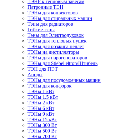
ТЭНР к тепловым завесам
Патронные ТЭН
ТЭНы для конвекторов
ТЭНы для стиральных машин
Тэны для радиаторов
Гибкие тэны
Тэны для Электродуховок
ТЭНы для тепловых пушек
ТЭНы для розжига пеллет
ТЭНы на дистилляторы
ТЭНы для парогенераторов
ТЭНы для Stiebel eltron/Штибель
ТЭН для ПЭТ
Аноды
ТЭНы для посудомоечных машин
ТЭНы для конфорок
ТЭНы 1 кВт
ТЭНы 1,5 кВт
ТЭНы 2 кВт
ТЭНы 6 кВт
ТЭНы 9 кВт
ТЭНы 15 кВт
ТЭНы 300 Вт
ТЭНы 500 Вт
ТЭНы 700 Вт