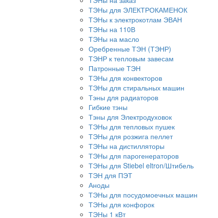
ТЭНы на заказ
ТЭНы для ЭЛЕКТРОКАМЕНОК
ТЭНы к электрокотлам ЭВАН
ТЭНы на 110В
ТЭНы на масло
Оребренные ТЭН (ТЭНР)
ТЭНР к тепловым завесам
Патронные ТЭН
ТЭНы для конвекторов
ТЭНы для стиральных машин
Тэны для радиаторов
Гибкие тэны
Тэны для Электродуховок
ТЭНы для тепловых пушек
ТЭНы для розжига пеллет
ТЭНы на дистилляторы
ТЭНы для парогенераторов
ТЭНы для Stiebel eltron/Штибель
ТЭН для ПЭТ
Аноды
ТЭНы для посудомоечных машин
ТЭНы для конфорок
ТЭНы 1 кВт