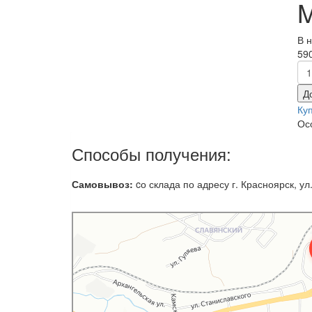
M
В 
590
Д
Ку
Ос
Способы получения:
Самовывоз:
cо склада по адресу г. Красноярск, ул.