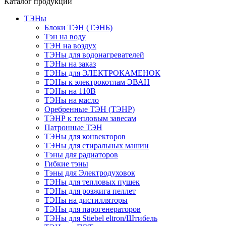
Каталог продукции
ТЭНы
Блоки ТЭН (ТЭНБ)
Тэн на воду
ТЭН на воздух
ТЭНы для водонагревателей
ТЭНы на заказ
ТЭНы для ЭЛЕКТРОКАМЕНОК
ТЭНы к электрокотлам ЭВАН
ТЭНы на 110В
ТЭНы на масло
Оребренные ТЭН (ТЭНР)
ТЭНР к тепловым завесам
Патронные ТЭН
ТЭНы для конвекторов
ТЭНы для стиральных машин
Тэны для радиаторов
Гибкие тэны
Тэны для Электродуховок
ТЭНы для тепловых пушек
ТЭНы для розжига пеллет
ТЭНы на дистилляторы
ТЭНы для парогенераторов
ТЭНы для Stiebel eltron/Штибель