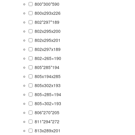
800*300*590
800x293x226
802*297*189
802x295x200
802x295x201
802x297x189
802×265×190
805*285*194
805x194x285
805x302x193
805×285×194
805×302×193
806*270*205
811*294*272
813x289x201