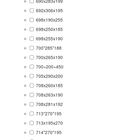
690х283х199
692x306x195
698x190x255
698x250x185
698x255x190
700*285*188
700x265x190
700×200×450
705x290x200
708x260x185
708x263x190
708x281x192
713*270*195
713x195x270
714*270*195