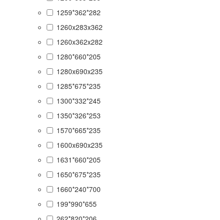
1259*362*282
1260x283x362
1260x362x282
1280*660*205
1280x690x235
1285*675*235
1300*332*245
1350*326*253
1570*665*235
1600x690x235
1631*660*205
1650*675*235
1660*240*700
199*990*655
262*820*206