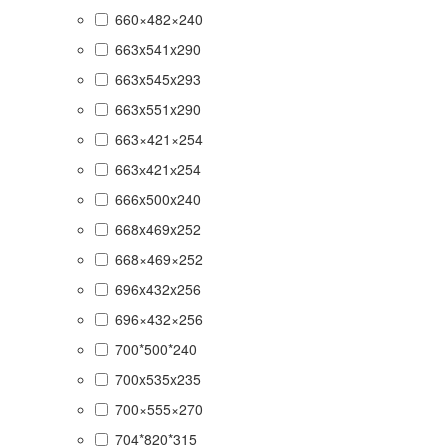
660×482×240
663x541x290
663x545x293
663x551x290
663×421×254
663х421х254
666x500x240
668x469x252
668×469×252
696x432x256
696×432×256
700*500*240
700x535x235
700×555×270
704*820*315