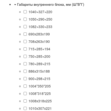
Габариты внутреннего блока, мм (Ш*В*Г)
1040×327×220
1050×290×250
1082×330×233
690x283x199
708x263x190
715×285×194
750×285×200
780×289×215
886x315x188
900×298×215
1004*350*205
1008*318*225
1008x318x225
1010x307x221