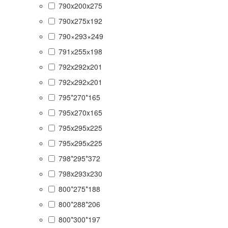
790x200x275
790x275x192
790×293×249
791х255х198
792x292x201
792х292х201
795*270*165
795x270x165
795x295x225
795х295х225
798*295*372
798x293x230
800*275*188
800*288*206
800*300*197