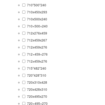
710*500*240
710x450x293
710x500x240
710×500×240
712x276x459
712x459x267
712x459x276
712×459×276
712х459х276
715*482*240
720*428*310
720x310x428
720x428x310
720x495x270
720×495×270