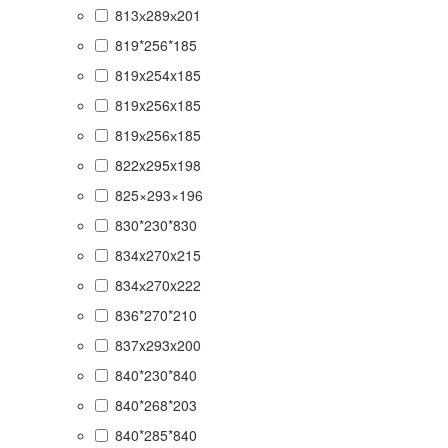
813х289х201
819*256*185
819x254x185
819x256x185
819х256х185
822x295x198
825×293×196
830*230*830
834x270x215
834х270x222
836*270*210
837x293x200
840*230*840
840*268*203
840*285*840