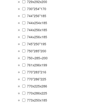
729x292x200
730*254*170
744*256*185
744x254x185
744x256x185
744х256х185
745*250*195
750*285*200
750×285×200
761x296x199
770*283*216
770*286*225
770x225x286
770x286x225
773x250x185