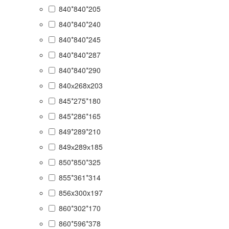
840*840*205
840*840*240
840*840*245
840*840*287
840*840*290
840х268x203
845*275*180
845*286*165
849*289*210
849х289х185
850*850*325
855*361*314
856x300x197
860*302*170
860*596*378