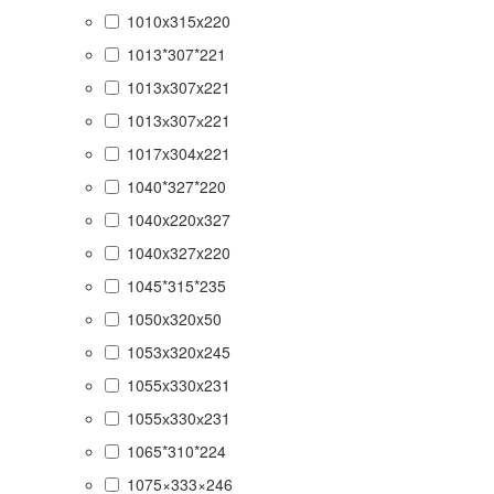
1010x315x220
1013*307*221
1013x307x221
1013х307х221
1017x304x221
1040*327*220
1040x220x327
1040x327x220
1045*315*235
1050x320x50
1053x320x245
1055x330x231
1055х330х231
1065*310*224
1075×333×246