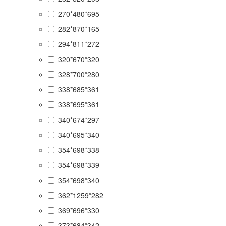
270*480*695
282*870*165
294*811*272
320*670*320
328*700*280
338*685*361
338*695*361
340*674*297
340*695*340
354*698*338
354*698*339
354*698*340
362*1259*282
369*696*330
373*684*342