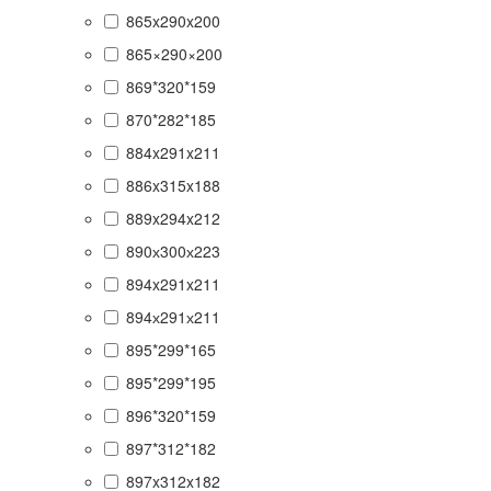
865x290x200
865×290×200
869*320*159
870*282*185
884x291x211
886x315x188
889x294x212
890х300х223
894x291x211
894х291х211
895*299*165
895*299*195
896*320*159
897*312*182
897x312x182