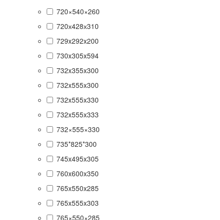
720×540×260
720х428х310
729x292x200
730x305x594
732x355x300
732x555x300
732x555x330
732x555x333
732×555×330
735*825*300
745x495x305
760x600x350
765x550x285
765x555x303
765×550×285