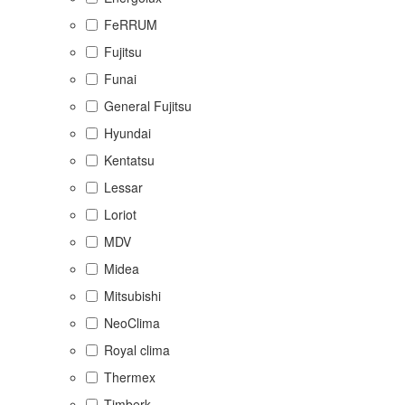
FeRRUM
Fujitsu
Funai
General Fujitsu
Hyundai
Kentatsu
Lessar
Loriot
MDV
Midea
Mitsubishi
NeoClima
Royal clima
Thermex
Timberk