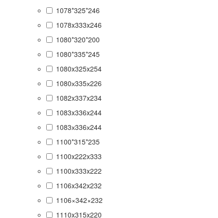
1078*325*246
1078x333x246
1080*320*200
1080*335*245
1080x325x254
1080х335х226
1082x337x234
1083x336x244
1083х336х244
1100*315*235
1100x222x333
1100x333x222
1106x342x232
1106×342×232
1110x315x220