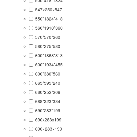
500*418*1824
547×250×547
550*1824*418
560*1910*360
570*570*260
580*275*580
600*1868*313
600*1934*455
600*380*560
665*595*240
680*252*206
688*323*334
690*283*199
690x283x199
690×283×199