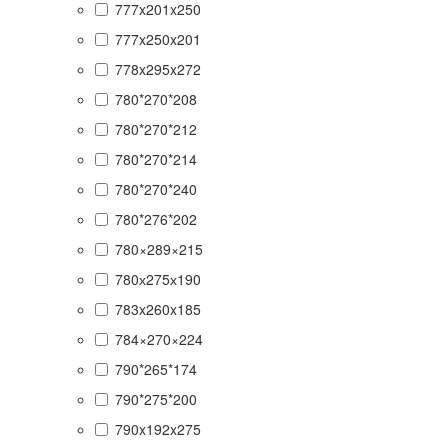
777x201x250
777x250x201
778x295x272
780*270*208
780*270*212
780*270*214
780*270*240
780*276*202
780×289×215
780х275х190
783x260x185
784×270×224
790*265*174
790*275*200
790x192x275