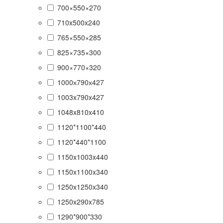
700×550×270
710x500x240
765×550×285
825×735×300
900×770×320
1000х790х427
1003x790x427
1048x810x410
1120*1100*440
1120*440*1100
1150x1003x440
1150x1100x340
1250x1250x340
1250x290x785
1290*900*330