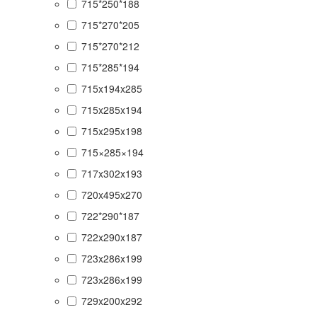
715*250*188
715*270*205
715*270*212
715*285*194
715x194x285
715x285x194
715x295x198
715×285×194
717x302x193
720x495x270
722*290*187
722x290x187
723x286x199
723х286х199
729x200x292