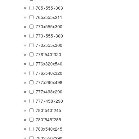
765×555×303
765х555х211
770x555x300
770×555×300
770х555х300
776*540*320
776x320x540
776х540х320
777x290x498
777x498x290
777×458×290
780*540*245
780*545*285
780x540x245
780x550x290