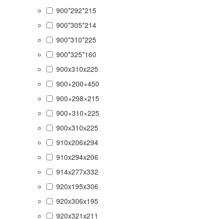
900*292*215
900*305*214
900*310*225
900*325*160
900x310x225
900×200×450
900×298×215
900×310×225
900х310х225
910x206x294
910x294x206
914х277x332
920x195x306
920x306x195
920x321x211