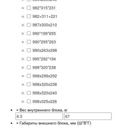
982*315*231
982×311×221
987x300x210
990*199*655
990*295*263
990x263x298
995*292*194
998*320*238
998x299x292
998x320x238
998х320x240
998х325х226
Вес внутреннего блока, кг
Габариты внешнего блока, мм (Ш*В*Г)