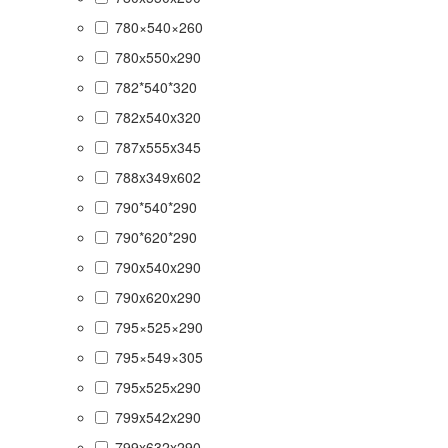
780×540×260
780х550х290
782*540*320
782x540x320
787x555x345
788x349x602
790*540*290
790*620*290
790x540x290
790x620x290
795×525×290
795×549×305
795х525х290
799x542x290
799x632x290