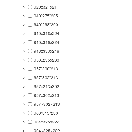
920х321х211
940*275*205
940*298*200
940x316x224
940х316х224
943x333x246
950х295x230
957*300*213
957*302*213
957x213x302
957x302x213
957×302×213
960*315*230
964x325x222
964×325×222