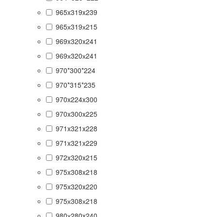
965x319x239
965х319х215
969x320x241
969х320х241
970*300*224
970*315*235
970x224x300
970x300x225
971x321x228
971x321x229
972x320x215
975x308x218
975x320x220
975х308х218
980х280x240