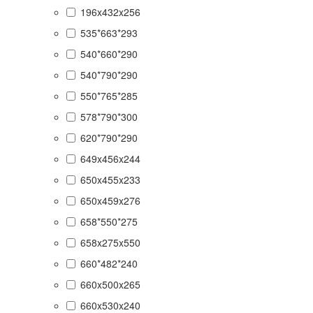
196x432x256
535*663*293
540*660*290
540*790*290
550*765*285
578*790*300
620*790*290
649x456x244
650x455x233
650x459x276
658*550*275
658x275x550
660*482*240
660x500x265
660x530x240