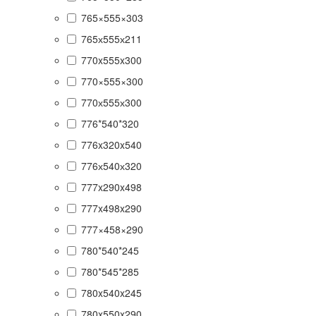
765×555×303
765х555х211
770x555x300
770×555×300
770х555х300
776*540*320
776x320x540
776х540х320
777x290x498
777x498x290
777×458×290
780*540*245
780*545*285
780x540x245
780x550x290