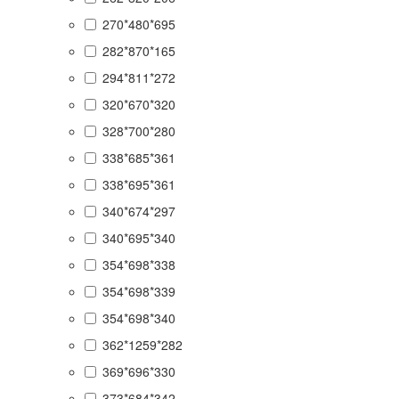
270*480*695
282*870*165
294*811*272
320*670*320
328*700*280
338*685*361
338*695*361
340*674*297
340*695*340
354*698*338
354*698*339
354*698*340
362*1259*282
369*696*330
373*684*342