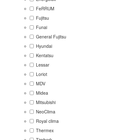
FeRRUM
Fujitsu
Funai
General Fujitsu
Hyundai
Kentatsu
Lessar
Loriot
MDV
Midea
Mitsubishi
NeoClima
Royal clima
Thermex
Timberk