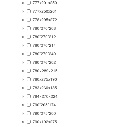
777x201x250
777x250x201
778x295x272
780*270*208
780*270*212
780*270*214
780*270*240
780*276*202
780×289×215
780х275х190
783x260x185
784×270×224
790*265*174
790*275*200
790x192x275