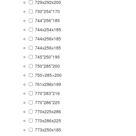
729x292x200
730*254*170
744*256*185
744x254x185
744x256x185
744х256х185
745*250*195
750*285*200
750×285×200
761x296x199
770*283*216
770*286*225
770x225x286
770x286x225
773x250x185