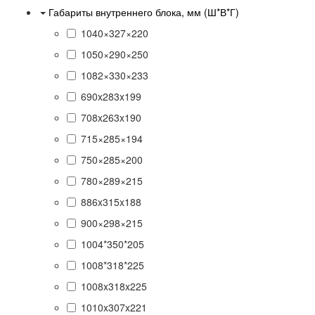
Габариты внутреннего блока, мм (Ш*В*Г)
1040×327×220
1050×290×250
1082×330×233
690x283x199
708x263x190
715×285×194
750×285×200
780×289×215
886x315x188
900×298×215
1004*350*205
1008*318*225
1008x318x225
1010x307x221