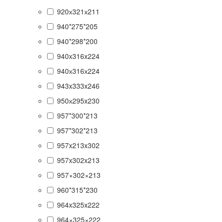
920х321х211
940*275*205
940*298*200
940x316x224
940х316х224
943x333x246
950х295x230
957*300*213
957*302*213
957x213x302
957x302x213
957×302×213
960*315*230
964x325x222
964×325×222