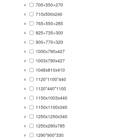
700×550×270
710x500x240
765×550×285
825×735×300
900×770×320
1000х790х427
1003x790x427
1048x810x410
1120*1100*440
1120*440*1100
1150x1003x440
1150x1100x340
1250x1250x340
1250x290x785
1290*900*330