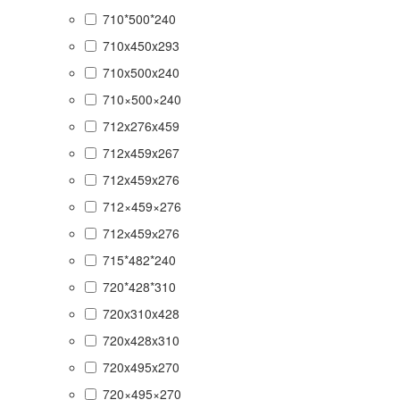
710*500*240
710x450x293
710x500x240
710×500×240
712x276x459
712x459x267
712x459x276
712×459×276
712х459х276
715*482*240
720*428*310
720x310x428
720x428x310
720x495x270
720×495×270