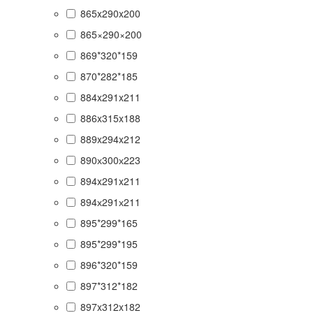
865x290x200
865×290×200
869*320*159
870*282*185
884x291x211
886x315x188
889x294x212
890х300х223
894x291x211
894х291х211
895*299*165
895*299*195
896*320*159
897*312*182
897x312x182