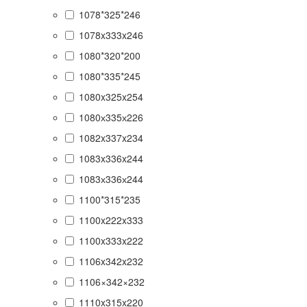
1078*325*246
1078x333x246
1080*320*200
1080*335*245
1080x325x254
1080х335х226
1082x337x234
1083x336x244
1083х336х244
1100*315*235
1100x222x333
1100x333x222
1106x342x232
1106×342×232
1110x315x220