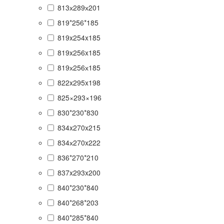
813х289х201
819*256*185
819x254x185
819x256x185
819х256х185
822x295x198
825×293×196
830*230*830
834x270x215
834х270x222
836*270*210
837x293x200
840*230*840
840*268*203
840*285*840