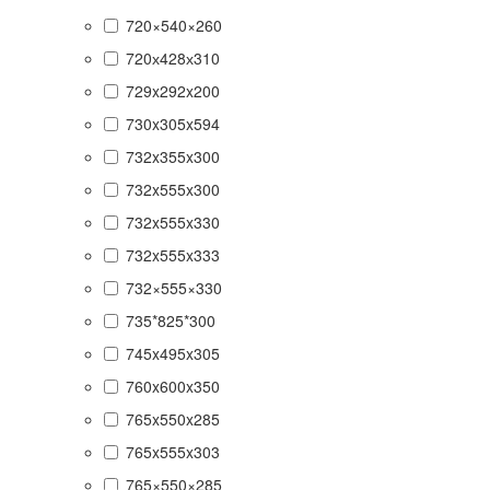
720×540×260
720х428х310
729x292x200
730x305x594
732x355x300
732x555x300
732x555x330
732x555x333
732×555×330
735*825*300
745x495x305
760x600x350
765x550x285
765x555x303
765×550×285