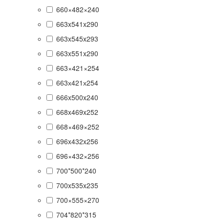
660×482×240
663x541x290
663x545x293
663x551x290
663×421×254
663х421х254
666x500x240
668x469x252
668×469×252
696x432x256
696×432×256
700*500*240
700x535x235
700×555×270
704*820*315