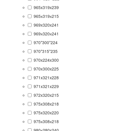
965x319x239
965х319х215
969x320x241
969х320х241
970*300*224
970*315*235
970x224x300
970x300x225
971x321x228
971x321x229
972x320x215
975x308x218
975x320x220
975х308х218
980х280x240