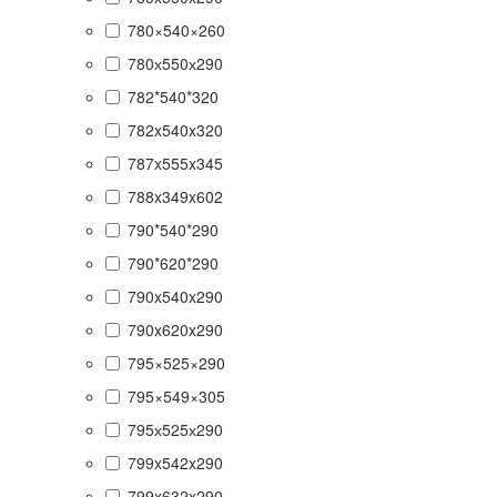
780×540×260
780х550х290
782*540*320
782x540x320
787x555x345
788x349x602
790*540*290
790*620*290
790x540x290
790x620x290
795×525×290
795×549×305
795х525х290
799x542x290
799x632x290