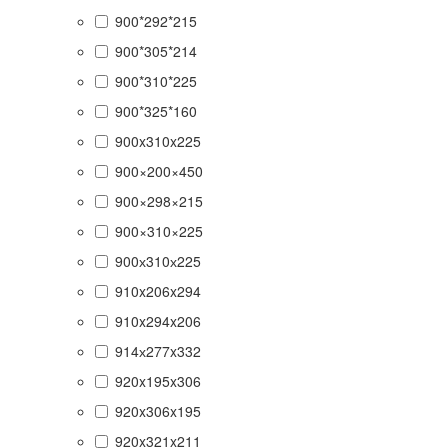
900*292*215
900*305*214
900*310*225
900*325*160
900x310x225
900×200×450
900×298×215
900×310×225
900х310х225
910x206x294
910x294x206
914х277x332
920x195x306
920x306x195
920x321x211