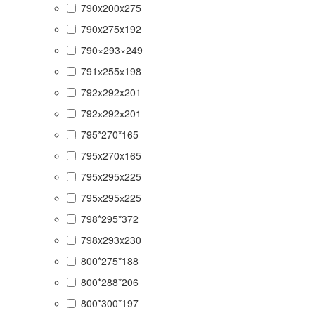
790x200x275
790x275x192
790×293×249
791х255х198
792x292x201
792х292х201
795*270*165
795x270x165
795x295x225
795х295х225
798*295*372
798x293x230
800*275*188
800*288*206
800*300*197