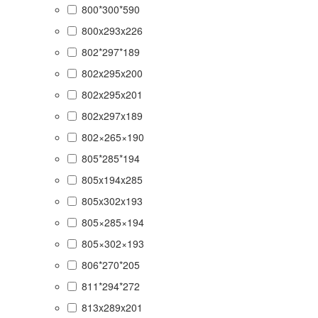
800*300*590
800x293x226
802*297*189
802x295x200
802x295x201
802x297x189
802×265×190
805*285*194
805x194x285
805x302x193
805×285×194
805×302×193
806*270*205
811*294*272
813x289x201