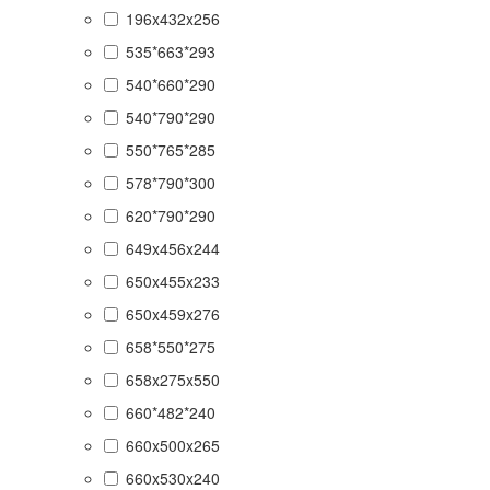
196x432x256
535*663*293
540*660*290
540*790*290
550*765*285
578*790*300
620*790*290
649x456x244
650x455x233
650x459x276
658*550*275
658x275x550
660*482*240
660x500x265
660x530x240