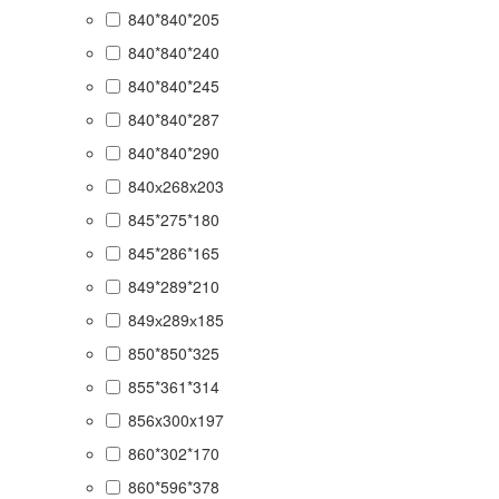
840*840*205
840*840*240
840*840*245
840*840*287
840*840*290
840х268x203
845*275*180
845*286*165
849*289*210
849х289х185
850*850*325
855*361*314
856x300x197
860*302*170
860*596*378