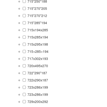
715*250*188
715*270*205
715*270*212
715*285*194
715x194x285
715x285x194
715x295x198
715×285×194
717x302x193
720x495x270
722*290*187
722x290x187
723x286x199
723х286х199
729x200x292