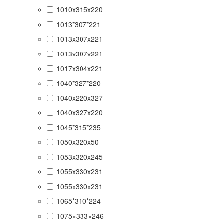
1010x315x220
1013*307*221
1013x307x221
1013х307х221
1017x304x221
1040*327*220
1040x220x327
1040x327x220
1045*315*235
1050x320x50
1053x320x245
1055x330x231
1055х330х231
1065*310*224
1075×333×246