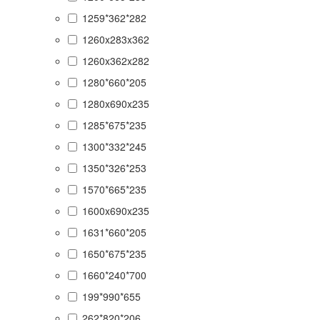
1259*362*282
1260x283x362
1260x362x282
1280*660*205
1280x690x235
1285*675*235
1300*332*245
1350*326*253
1570*665*235
1600x690x235
1631*660*205
1650*675*235
1660*240*700
199*990*655
262*820*206