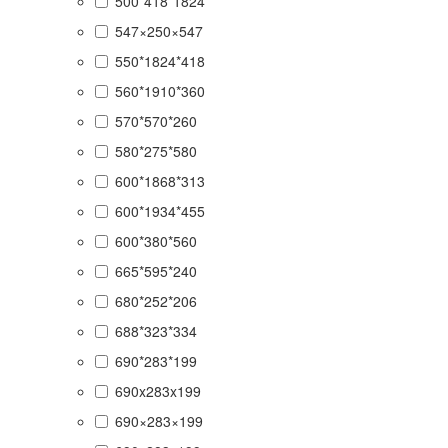
500*418*1824
547×250×547
550*1824*418
560*1910*360
570*570*260
580*275*580
600*1868*313
600*1934*455
600*380*560
665*595*240
680*252*206
688*323*334
690*283*199
690x283x199
690×283×199