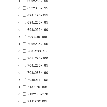
690х283х199
692x306x195
698x190x255
698x250x185
698x255x190
700*285*188
700x265x190
700×200×450
705x290x200
708x260x185
708x263x190
708x281x192
713*270*195
713x195x270
714*270*195