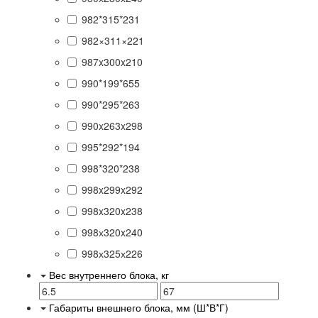
982*315*231
982×311×221
987x300x210
990*199*655
990*295*263
990x263x298
995*292*194
998*320*238
998x299x292
998x320x238
998х320x240
998х325х226
Вес внутреннего блока, кг
Габариты внешнего блока, мм (Ш*В*Г)