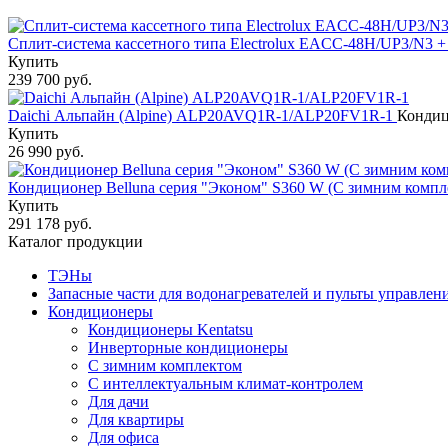
Сплит-система кассетного типа Electrolux EACС-48H/UP3/N
Купить
239 700 руб.
Daichi Альпайн (Alpine) ALP20AVQ1R-1/ALP20FV1R-1
Кондици
Купить
26 990 руб.
Кондиционер Belluna серия "Эконом" S360 W (С зимним комп
Купить
291 178 руб.
Каталог продукции
ТЭНы
Запасные части для водонагревателей и пульты управлен
Кондиционеры
Кондиционеры Kentatsu
Инверторные кондиционеры
С зимним комплектом
С интеллектуальным климат-контролем
Для дачи
Для квартиры
Для офиса