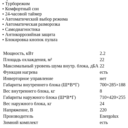
• Турборежим
• Комфортный сон
• 24-часовой таймер
• Автоматический выбор режима
• Автоматическая разморозка
• Самодиагностика
• Антикоррозийная защита
• Блокировка кнопок пульта
Мощность, кВт
2.2
Площадь охлаждения, м²
22
Максимальный уровень шума внутр. блока, дБА
22
Функция нагрева
есть
Инверторное управление
нет
Габариты внутреннего блока (Ш*В*Г)
700×285×188
Вес внутреннего блока, кг
8
Габариты наружного блока (Ш*В*Г)
710×420×255
Вес наружного блока, кг
24
Напряжение, В
220
Производитель
Energolux
Зимний комплект
есть