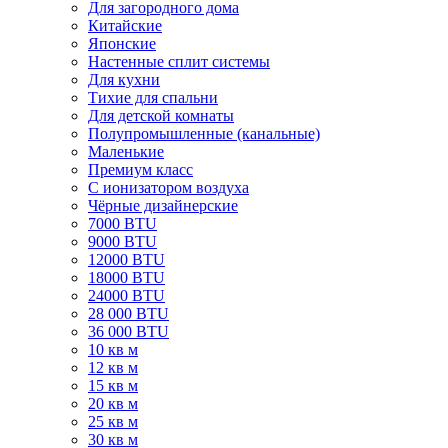
Для загородного дома
Китайские
Японские
Настенные сплит системы
Для кухни
Тихие для спальни
Для детской комнаты
Полупромышленные (канальные)
Маленькие
Премиум класс
C ионизатором воздуха
Чёрные дизайнерские
7000 BTU
9000 BTU
12000 BTU
18000 BTU
24000 BTU
28 000 BTU
36 000 BTU
10 кв м
12 кв м
15 кв м
20 кв м
25 кв м
30 кв м