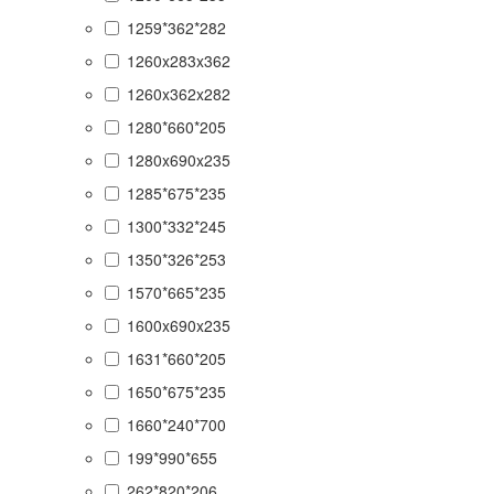
1259*362*282
1260x283x362
1260x362x282
1280*660*205
1280x690x235
1285*675*235
1300*332*245
1350*326*253
1570*665*235
1600x690x235
1631*660*205
1650*675*235
1660*240*700
199*990*655
262*820*206