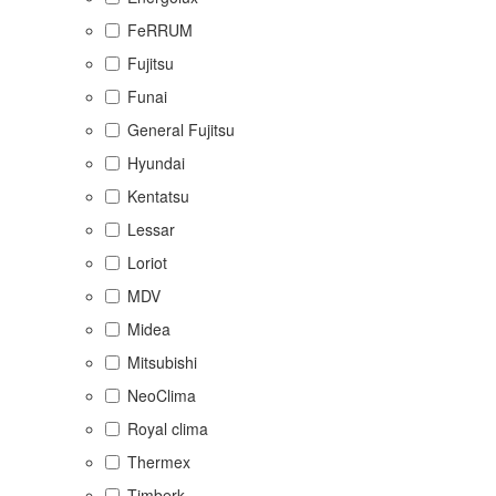
FeRRUM
Fujitsu
Funai
General Fujitsu
Hyundai
Kentatsu
Lessar
Loriot
MDV
Midea
Mitsubishi
NeoClima
Royal clima
Thermex
Timberk