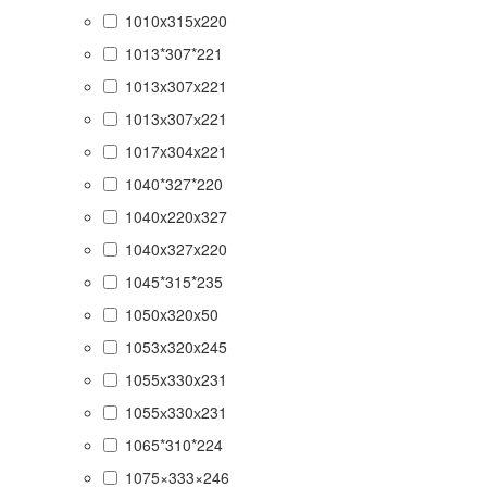
1010x315x220
1013*307*221
1013x307x221
1013х307х221
1017x304x221
1040*327*220
1040x220x327
1040x327x220
1045*315*235
1050x320x50
1053x320x245
1055x330x231
1055х330х231
1065*310*224
1075×333×246