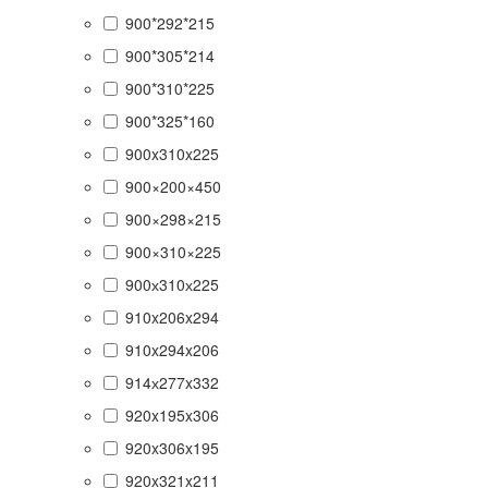
900*292*215
900*305*214
900*310*225
900*325*160
900x310x225
900×200×450
900×298×215
900×310×225
900х310х225
910x206x294
910x294x206
914х277x332
920x195x306
920x306x195
920x321x211