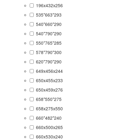
196x432x256
535*663*293
540*660*290
540*790*290
550*765*285
578*790*300
620*790*290
649x456x244
650x455x233
650x459x276
658*550*275
658x275x550
660*482*240
660x500x265
660x530x240