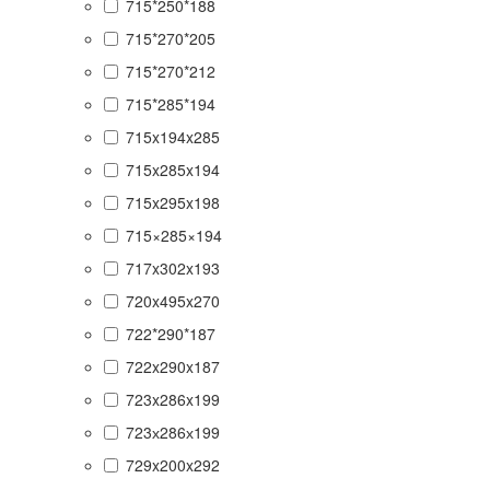
715*250*188
715*270*205
715*270*212
715*285*194
715x194x285
715x285x194
715x295x198
715×285×194
717x302x193
720x495x270
722*290*187
722x290x187
723x286x199
723х286х199
729x200x292