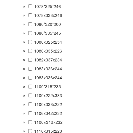
1078*325*246
1078x333x246
1080*320*200
1080*335*245
1080x325x254
1080х335х226
1082x337x234
1083x336x244
1083х336х244
1100*315*235
1100x222x333
1100x333x222
1106x342x232
1106×342×232
1110x315x220