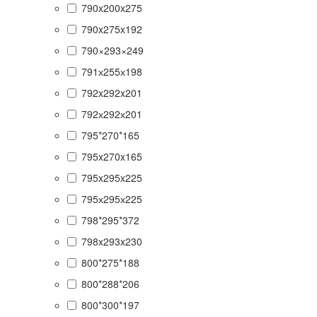
790x200x275
790x275x192
790×293×249
791х255х198
792x292x201
792х292х201
795*270*165
795x270x165
795x295x225
795х295х225
798*295*372
798x293x230
800*275*188
800*288*206
800*300*197