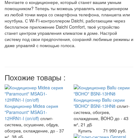
Мечтаете о кондиционере, который станет вашим умным
помощником? Теперь ты можешь управлять кондиционером
из любой точки мира со смартфона телефона, планшета или
ноутбука. С Wi-Fi-контроллером Daichi, работающим через
бесплатное приложение Daichi Comfort, твоё устройство
станет центром управления климатом в доме. Настрой
систему под свои предпочтения, сохраняй любимые режимы и
даже управляй с помощью голоса.
Похожие товары :
Кондиционер Ballu серии
Кондиционер Midea серия
"BOHO" BSNI-13HN8
сплит-
"Paramount" MSAG1-
система, обогрев,
12HRN1-I (on/off)
сплит-
охлаждение, BOHO до - 43
система, осушение, обдув,
м², 21 дБ
обогрев, охлаждение, до - 37
Купить
71 990 руб.
м², 38 дБ