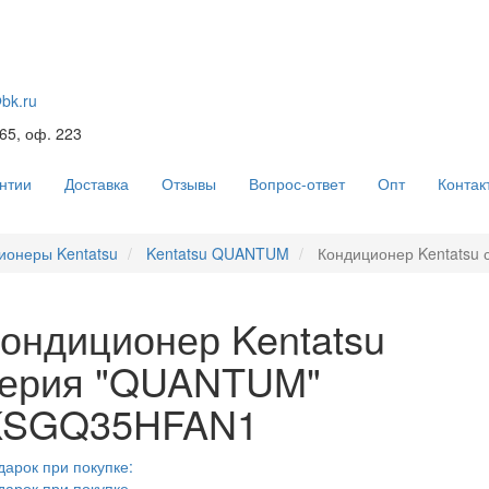
@bk.ru
 65, оф. 223
нтии
Доставка
Отзывы
Вопрос-ответ
Опт
Контак
ионеры Kentatsu
Kentatsu QUANTUM
Кондиционер Kentatsu
ондиционер Kentatsu
ерия "QUANTUM"
KSGQ35HFAN1
дарок при покупке:
дарок при покупке