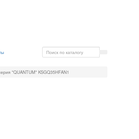
ты
 серия "QUANTUM" KSGQ35HFAN1