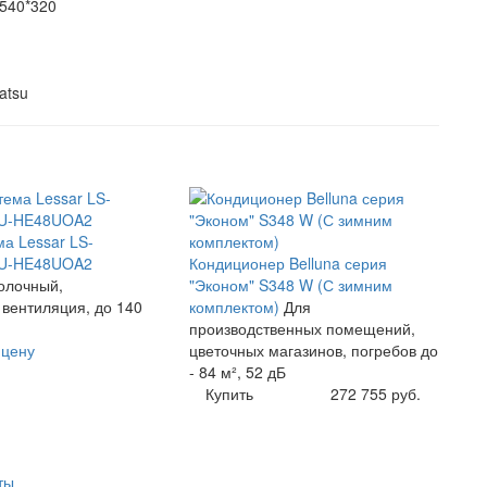
540*320
atsu
а Lessar LS-
U-HE48UOA2
Кондиционер Belluna серия
олочный,
"Эконом" S348 W (С зимним
 вентиляция, до 140
комплектом)
Для
производственных помещений,
 цену
цветочных магазинов, погребов до
- 84 м², 52 дБ
Купить
272 755 руб.
ты