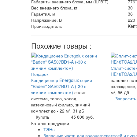
Габариты внешнего блока, мм (Ш*В*Г)
776*
Вес внешнего блока, кг
30
Гарантия, м
36
Напряжение, В
220
Производитель
Kent
Похожие товары :
Сплит-систем
Подарок
HE48TOA2/L
Кондиционер Energolux серии
наполно-пот
"Baden" SAS07BD1-A (-30 с
охлаждение,
зимним комплектом)
сплит-
м², 56 Дб
система, тепло, холод,
Запросить
катехиновый фильтр, зимний
комплект до - 22 м², 31 дБ
Купить
45 800 руб.
Каталог продукции
ТЭНы
Запасные части для водонагревателей и пуль