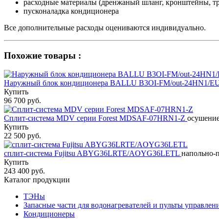
расходные материалы (дренжаный шланг, кронштейны, тр
пусконаладка кондиционера
Все дополнительные расходы оцениваются индивидуально.
Похожие товары :
Наружный блок кондиционера BALLU B3OI-FM/out-24HN1/E
Купить
96 700 руб.
Сплит-система MDV серии Forest MDSAF-07HRN1-Z
осушение,
Купить
22 500 руб.
сплит-система Fujitsu ABYG36LRTE/AOYG36LETL
напольно-п
Купить
243 400 руб.
Каталог продукции
ТЭНы
Запасные части для водонагревателей и пульты управлен
Кондиционеры