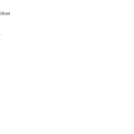
frost
y