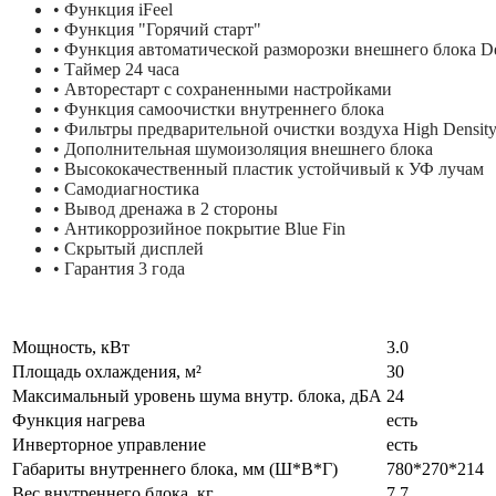
•
Функция iFeel
•
Функция "Горячий старт"
•
Функция автоматической разморозки внешнего блока De
•
Таймер 24 часа
•
Авторестарт с сохраненными настройками
•
Функция самоочистки внутреннего блока
•
Фильтры предварительной очистки воздуха High Densit
•
Дополнительная шумоизоляция внешнего блока
•
Высококачественный пластик устойчивый к УФ лучам
•
Самодиагностика
•
Вывод дренажа в 2 стороны
•
Антикоррозийное покрытие Blue Fin
•
Скрытый дисплей
•
Гарантия 3 года
Мощность, кВт
3.0
Площадь охлаждения, м²
30
Максимальный уровень шума внутр. блока, дБА
24
Функция нагрева
есть
Инверторное управление
есть
Габариты внутреннего блока, мм (Ш*В*Г)
780*270*214
Вес внутреннего блока, кг
7.7