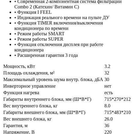
• Современная 2-компонентная система фильтрации
Combo 2 (Катехин/ Витамин С)
• Функция I FEEL
• Индикация реального времени на пульте ДУ
• Функция TIMER включения/выключения
кондиционера по времени
• Режим работы SMART
• Режим работы SUPER
• Функция отключения дисплея при работе
кондиционера
• Расширенная гарантия 3 года
Мощность, кВт
3.2
Площадь охлаждения, м²
32
Максимальный уровень шума внутр. блока, дБА
30
Инверторное управление
нет
Функция нагрева
есть
Габариты внутреннего блока, мм (Ш*В*Г)
715*270*212
Вес внутреннего блока, кг
8.0
Габариты внешнего блока, мм (Ш*В*Г)
715*483*210
Вес внешнего блока, кг
26.0
Гарантия, м
36
Напряжение, В
220