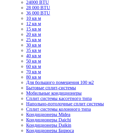
24000 BTU
28 000 BTU
36 000 BTU
10 кв м
12 кв м
15 кв м
20 кв м
25 кв м
30 кв м
35 кв м
40 кв м
50 кв м
60 кв м
70 кв м
80 кв м
Для большого помещения 100 м2
Бытовые сплит-системы
Мобильные кондиционеры
Сплит системы кассетного типа
Напольно-потолочные сплит системы
Сплит системы колонного типа
Кондиционеры Midea
Кондиционеры Daichi
Кондиционеры Daikin
Кондиционеры Бирюса