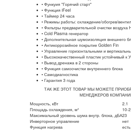
• Функуия "Горячий старт"
• Функция iFeel
• Таймер 24 часа
• Режимы работы: охлаждение/обогрев/венти
• Фильтры предварительной очистки воздуха H
• Cold Plasma генератор
• Дополнительная шумоизоляция внешнего б
• Антикоррозийное покрытие Golden Fin
• Управление горизонтальными и вертикальн
• Высококачественный пластик устойчивый к 
• Вывод дренажа в 2 стороны
• Функция самоочистки внутреннего блока
• Самодиагностика
• Гарантия 3 года
ТАК ЖЕ ЭТОТ ТОВАР МЫ МОЖЕТЕ ПРИОБР
МЕНЕДЖЕРОВ КОМПАНИИ 
Мощность, кВт
2.1
Площадь охлаждения, м²
10-2
Максимальный уровень шума внутр. блока, дБА
23
Инверторное управление
нет
Функция нагрева
есть