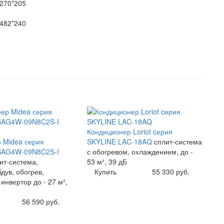
270*205
482*240
u
Кондиционер Loriot cерия
 Midea серия
SKYLINE LAC-18AQ
сплит-система
MSAG4W-09N8C2S-I
с обогревом, охлаждением, до -
ит-система,
53 м², 39 дБ
дув, обогрев,
Купить
55 330 руб.
инвертор до - 27 м²,
56 590 руб.