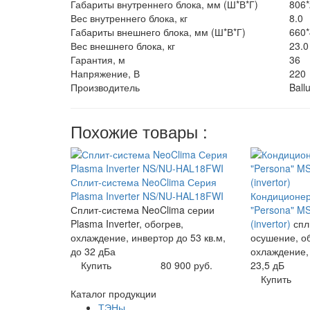
Габариты внутреннего блока, мм (Ш*В*Г)
806*
Вес внутреннего блока, кг
8.0
Габариты внешнего блока, мм (Ш*В*Г)
660*
Вес внешнего блока, кг
23.0
Гарантия, м
36
Напряжение, В
220
Производитель
Ball
Похожие товары :
Сплит-система NeoClima Серия
Plasma Inverter NS/NU-HAL18FWI
Кондиционер
Сплит-система NeoClima серии
"Persona" 
Plasma Inverter, обогрев,
(invertor)
спл
охлаждение, инвертор до 53 кв.м,
осушение, об
до 32 дБа
охлаждение, 
Купить
80 900 руб.
23,5 дБ
Купить
Каталог продукции
ТЭНы