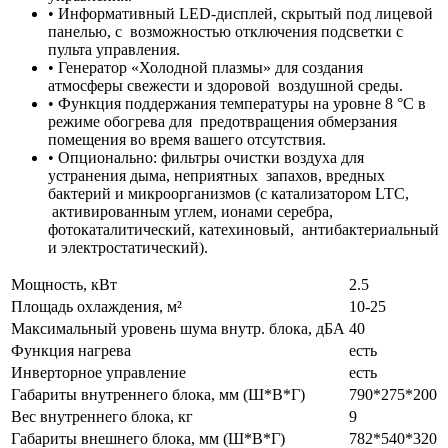
• Информативный LED-дисплей, скрытый под лицевой
панелью, с возможностью отключения подсветки с
пульта управления.
• Генератор «Холодной плазмы» для создания
атмосферы свежести и здоровой воздушной среды.
• Функция поддержания температуры на уровне 8 °С в
режиме обогрева для предотвращения обмерзания
помещения во время вашего отсутствия.
• Опционально: фильтры очистки воздуха для
устранения дыма, неприятных запахов, вредных
бактерий и микроорганизмов (с катализатором LTC,
активированным углем, ионами серебра,
фотокаталитический, катехиновый, антибактериальный
и электростатический).
Мощность, кВт
2.5
Площадь охлаждения, м²
10-25
Максимальный уровень шума внутр. блока, дБА
40
Функция нагрева
есть
Инверторное управление
есть
Габариты внутреннего блока, мм (Ш*В*Г)
790*275*200
Вес внутреннего блока, кг
9
Габариты внешнего блока, мм (Ш*В*Г)
782*540*320