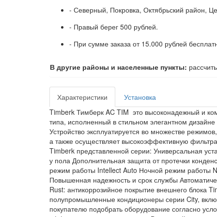
- Северный, Покровка, Октябрьский район, Ц
- Правый берег 500 рублей.
- При сумме заказа от 15.000 рублей бесплат
В другие районы и населенные пункты:
рассчиты
Характеристики
Установка
Timberk Тимберк AC TIM это высоконадежный и к
типа, исполненный в стильном элегантном дизайн
Устройство эксплуатируется во множестве режимов,
а также осуществляет высокоэффективную фильтра
Timberk представленной серии: Универсальная уста
у пола Дополнительная защита от протечки конде
режим работы Intellect Auto Ночной режим работы 
Повышенная надежность и срок службы Автоматичес
Rust: антикоррозийное покрытие внешнего блока 
полупромышленные кондиционеры серии City, включ
покупателю подобрать оборудование согласно усло