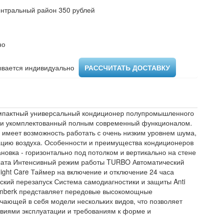
ентральный район 350 рублей
но
вается индивидуально ​
РАССЧИТАТЬ ДОСТАВКУ
омпактный универсальный кондиционер полупромышленного
е и укомплектованный полным современный функционалом.
 имеет возможность работать с очень низким уровнем шума,
цию воздуха. Особенности и преимущества кондиционеров
новка - горизонтально под потолком и вертикально на стене
нсата Интенсивный режим работы TURBO Автоматический
Night Care Таймер на включение и отключение 24 часа
кий перезапуск Система самодиагностики и защиты Anti
Timberk представляет передовые высокомощные
ающей в себя модели нескольких видов, что позволяет
виями эксплуатации и требованиям к форме и