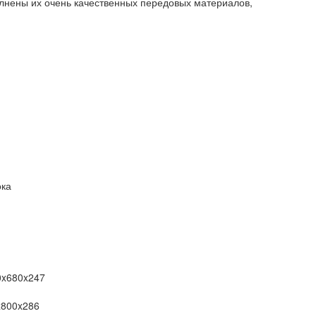
лнены их очень качественных передовых материалов,
ока
0x680x247
x800x286