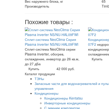
Вес наружнего блока, кг
65
Производитель
Timb
Похожие товары :
Сплит-система NeoClima Серия
Кондиционе
Plasma inverter NS/NU-HAL09FWI
07F2
недоро
Сплит-система NeoClima серии
кондиционер
Plasma inverter, обогрев,
охлаждением,
охлаждение, инвертор до 26 кв.м,
Купить
до 27 дБа
Купить
42 000 руб.
Каталог продукции
ТЭНы
Запасные части для водонагревателей и пуль
управления
Кондиционеры
Кондиционеры Kentatsu
Инверторные кондиционеры
С зимним комплектом