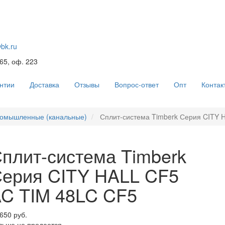
@bk.ru
 65, оф. 223
нтии
Доставка
Отзывы
Вопрос-ответ
Опт
Контак
омышленные (канальные)
Сплит-система Timberk Серия CITY 
плит-система Timberk
ерия CITY HALL CF5
C TIM 48LC CF5
650 руб.
льше не продается