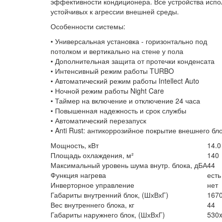
эффективности кондиционера. Все устройства испо
устойчивых к агрессии внешней среды.
Особенности системы:
• Универсальная установка - горизонтально под
потолком и вертикально на стене у пола
• Дополнительная защита от протечки конденсата
• Интенсивный режим работы TURBO
• Автоматический режим работы Intellect Auto
• Ночной режим работы Night Care
• Таймер на включение и отключение 24 часа
• Повышенная надежность и срок службы
• Автоматический перезапуск
• Anti Rust: антикоррозийное покрытие внешнего бл
Мощность, кВт
14.0
Площадь охлаждения, м²
140
Максимальный уровень шума внутр. блока, дБА
44
Функция нагрева
есть
Инверторное управление
нет
Габариты внутренний блок, (ШхВхГ)
167
Вес внутреннего блока, кг
44
Габариты наружнего блок, (ШхВхГ)
530