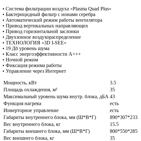
• Система фильтрации воздуха «Plasma Quad Plus»
• Бактерицидный фильтр с ионами серебра
• Автоматический режим работы вентилятора
• Привод вертикальных направляющих
• Привод горизонтальной заслонки
• Двухзонное воздухораспределение
• ТЕХНОЛОГИЯ «3D I-SEE»
• 19 Дб уровень шума
• Класс энергоэффективности А+++
• Ночной режим
• Фиксация режима работы
• Управление через Интернет
Мощность, кВт
3.5
Площадь охлаждения, м²
35
Максимальный уровень шума внутр. блока, дБА
43
Функция нагрева
есть
Инверторное управление
есть
Габариты внутреннего блока, мм (Ш*В*Г)
890*307*233
Вес внутреннего блока, кг
15.5
Габариты внешнего блока, мм (Ш*В*Г)
800*550*285
Вес внешнего блока, кг
35